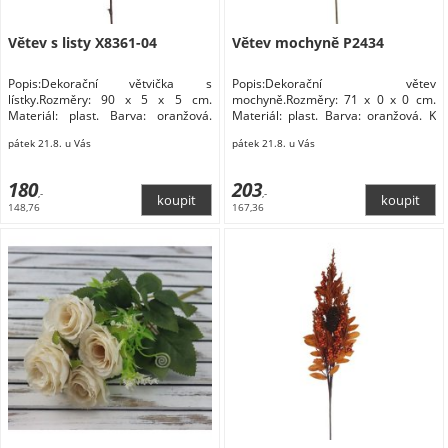
Větev s listy X8361-04
Větev mochyně P2434
Popis:Dekorační větvička s
Popis:Dekorační větev
lístky.Rozměry: 90 x 5 x 5 cm.
mochyně.Rozměry: 71 x 0 x 0 cm.
Materiál: plast. Barva: oranžová.
Materiál: plast. Barva: oranžová. K
Květiny a stojany
dekoračním Nábytek Bytové doplňky
pátek 21.8. u Vás
pátek 21.8. u Vás
a dekorace Květiny a stojany Květiny
180
203
,-
,-
148,76
167,36