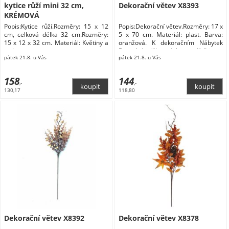
kytice růží mini 32 cm,
Dekorační větev X8393
KRÉMOVÁ
Popis:Kytice růží.Rozměry: 15 x 12
Popis:Dekorační větev.Rozměry: 17 x
cm, celková délka 32 cm.Rozměry:
5 x 70 cm. Materiál: plast. Barva:
15 x 12 x 32 cm. Materiál: Květiny a
oranžová. K dekoračním Nábytek
stojany
Bytové doplňky a dekorace Květiny a
pátek 21.8. u Vás
pátek 21.8. u Vás
stojany Květiny
158
144
,-
,-
130,17
118,80
Dekorační větev X8392
Dekorační větev X8378