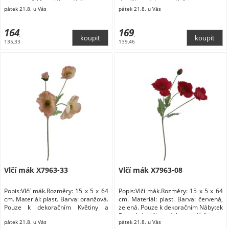
parametrů:Materiál: Květiny a
doplňky a dekorace Květiny a stojany
pátek 21.8. u Vás
pátek 21.8. u Vás
stojany
Květiny
164
169
,-
,-
135,33
139,46
Vlčí mák X7963-33
Vlčí mák X7963-08
Popis:Vlčí mák.Rozměry: 15 x 5 x 64
Popis:Vlčí mák.Rozměry: 15 x 5 x 64
cm. Materiál: plast. Barva: oranžová.
cm. Materiál: plast. Barva: červená,
Pouze k dekoračním Květiny a
zelená. Pouze k dekoračním Nábytek
stojany
Bytové doplňky a dekorace Květiny a
pátek 21.8. u Vás
pátek 21.8. u Vás
stojany Květiny