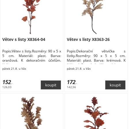
Větev s listy X8364-04
Větev s listy X8363-26
Popis:Větev s listy.Rozměry: 90 x 5 x
Popis:Dekorační větvička s
5 cm. Materiál: plast. Barva:
lístky.Rozměry: 90 x 5 x 5 cm.
oranžová. K dekoračním účelům.
Materiál: plast. Barva: krémová. K
Květiny a stojany
Nábytek Bytové doplňky a dekorace
pátek 21.8. u Vás
pátek 21.8. u Vás
Květiny a stojany Květiny
152
172
,-
,-
126,03
142,56