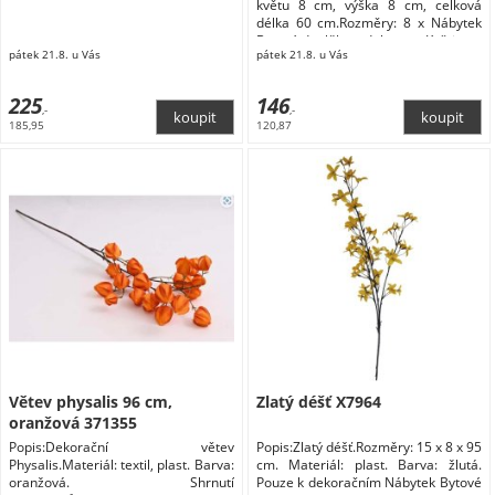
květu 8 cm, výška 8 cm, celková
délka 60 cm.Rozměry: 8 x Nábytek
Bytové doplňky a dekorace Květiny a
pátek 21.8. u Vás
pátek 21.8. u Vás
stojany Květiny
225
146
,-
,-
185,95
120,87
Větev physalis 96 cm,
Zlatý déšť X7964
oranžová 371355
Popis:Dekorační větev
Popis:Zlatý déšť.Rozměry: 15 x 8 x 95
Physalis.Materiál: textil, plast. Barva:
cm. Materiál: plast. Barva: žlutá.
oranžová. Shrnutí
Pouze k dekoračním Nábytek Bytové