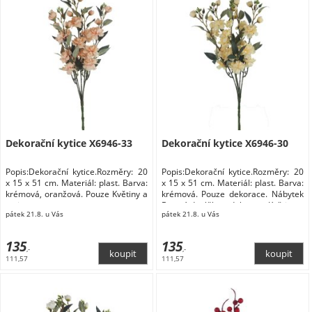
Dekorační kytice X6946-33
Dekorační kytice X6946-30
Popis:Dekorační kytice.Rozměry: 20
Popis:Dekorační kytice.Rozměry: 20
x 15 x 51 cm. Materiál: plast. Barva:
x 15 x 51 cm. Materiál: plast. Barva:
krémová, oranžová. Pouze Květiny a
krémová. Pouze dekorace. Nábytek
stojany
Bytové doplňky a dekorace Květiny a
pátek 21.8. u Vás
pátek 21.8. u Vás
stojany Květiny
135
135
,-
,-
111,57
111,57