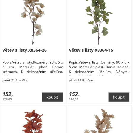
Větev s listy X8364-26
Větev s listy X8364-15
Popis:Větev s listy.Rozměry: 90 x 5 x
Popis:Větev s listy.Rozměry: 90 x 5 x
5 cm. Materiál: plast. Barva:
5 cm. Materiál: plast. Barva: zelená.
krémová. K dekoračním účelům.
K dekoračním účelům. Nábytek
Květiny a stojany
Bytové doplňky a dekorace Květiny a
pátek 21.8. u Vás
pátek 21.8. u Vás
stojany Květiny
152
152
,-
,-
126,03
126,03