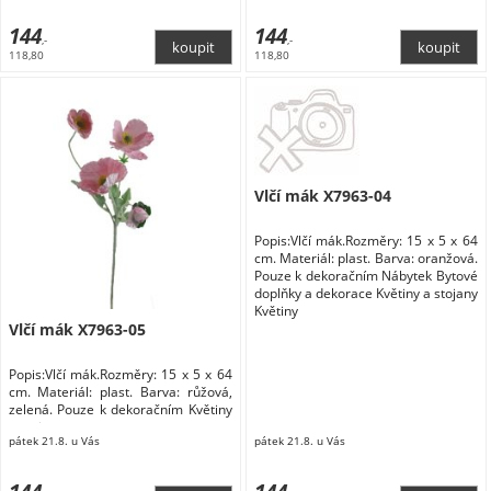
144
144
,-
,-
118,80
118,80
Vlčí mák X7963-04
Popis:Vlčí mák.Rozměry: 15 x 5 x 64
cm. Materiál: plast. Barva: oranžová.
Pouze k dekoračním Nábytek Bytové
doplňky a dekorace Květiny a stojany
Květiny
Vlčí mák X7963-05
Popis:Vlčí mák.Rozměry: 15 x 5 x 64
cm. Materiál: plast. Barva: růžová,
zelená. Pouze k dekoračním Květiny
a stojany
pátek 21.8. u Vás
pátek 21.8. u Vás