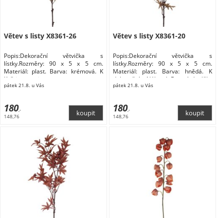
Větev s listy X8361-26
Větev s listy X8361-20
Popis:Dekorační větvička s
Popis:Dekorační větvička s
lístky.Rozměry: 90 x 5 x 5 cm.
lístky.Rozměry: 90 x 5 x 5 cm.
Materiál: plast. Barva: krémová. K
Materiál: plast. Barva: hnědá. K
Květiny a stojany
dekoračním Nábytek Bytové doplňky
pátek 21.8. u Vás
pátek 21.8. u Vás
a dekorace Květiny a stojany Květiny
180
180
,-
,-
148,76
148,76