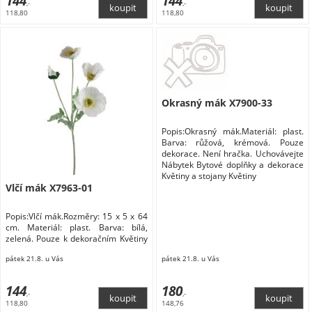
144
144
,-
,-
118,80
118,80
Okrasný mák X7900-33
Popis:Okrasný mák.Materiál: plast.
Barva: růžová, krémová. Pouze
dekorace. Není hračka. Uchovávejte
Nábytek Bytové doplňky a dekorace
Květiny a stojany Květiny
Vlčí mák X7963-01
Popis:Vlčí mák.Rozměry: 15 x 5 x 64
cm. Materiál: plast. Barva: bílá,
zelená. Pouze k dekoračním Květiny
a stojany
pátek 21.8. u Vás
pátek 21.8. u Vás
144
180
,-
,-
118,80
148,76