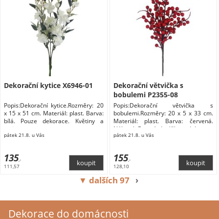
Dekorační kytice X6946-01
Dekorační větvička s
bobulemi P2355-08
Popis:Dekorační kytice.Rozměry: 20
Popis:Dekorační větvička s
x 15 x 51 cm. Materiál: plast. Barva:
bobulemi.Rozměry: 20 x 5 x 33 cm.
bílá. Pouze dekorace. Květiny a
Materiál: plast. Barva: červená.
stojany
Nábytek Bytové doplňky a dekorace
pátek 21.8. u Vás
pátek 21.8. u Vás
Květiny a stojany Květiny
135
155
,-
,-
111,57
128,10
▼ dalších 97
›
Dekorace do domácnosti