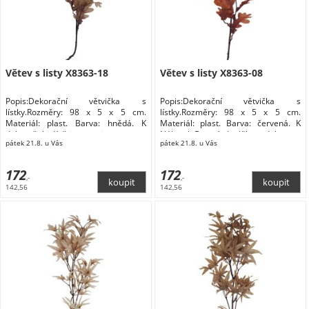
Větev s listy X8363-18
Větev s listy X8363-08
Popis:Dekorační větvička s
Popis:Dekorační větvička s
lístky.Rozměry: 98 x 5 x 5 cm.
lístky.Rozměry: 98 x 5 x 5 cm.
Materiál: plast. Barva: hnědá. K
Materiál: plast. Barva: červená. K
dekoračním Květiny a stojany
Nábytek Bytové doplňky a dekorace
pátek 21.8. u Vás
pátek 21.8. u Vás
Květiny a stojany Květiny
172
172
,-
,-
142,56
142,56