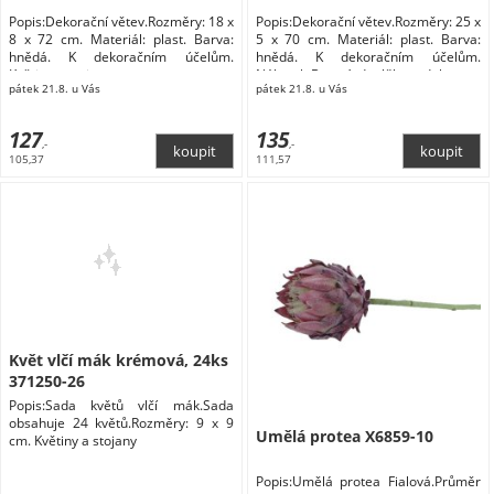
Popis:Dekorační větev.Rozměry: 18 x
Popis:Dekorační větev.Rozměry: 25 x
8 x 72 cm. Materiál: plast. Barva:
5 x 70 cm. Materiál: plast. Barva:
hnědá. K dekoračním účelům.
hnědá. K dekoračním účelům.
Květiny a stojany
Nábytek Bytové doplňky a dekorace
pátek 21.8. u Vás
pátek 21.8. u Vás
Květiny a stojany Květiny
127
135
,-
,-
105,37
111,57
Květ vlčí mák krémová, 24ks
371250-26
Popis:Sada květů vlčí mák.Sada
obsahuje 24 květů.Rozměry: 9 x 9
Umělá protea X6859-10
cm. Květiny a stojany
Popis:Umělá protea Fialová.Průměr