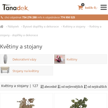
0
košík: 0,-
chci objednat
734 276 288
info k objednávce
774 950 525
›
Nábytek
›
Bytové doplňky a dekorace
›
Květiny a stojany
- Květiny a
stojany - doplňky a dekorace
Květiny a stojany
Dekorativní vázy
Květiny
Stojany na květiny
Květiny a stojany
| 127
abecedně
od nejlevnějších
od nejdražších