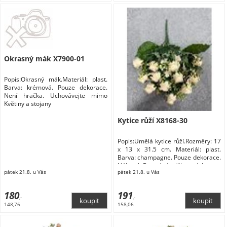
Okrasný mák X7900-01
Popis:Okrasný mák.Materiál: plast.
Barva: krémová. Pouze dekorace.
Není hračka. Uchovávejte mimo
Květiny a stojany
Kytice růží X8168-30
Popis:Umělá kytice růží.Rozměry: 17
x 13 x 31.5 cm. Materiál: plast.
Barva: champagne. Pouze dekorace.
Nábytek Bytové doplňky a dekorace
pátek 21.8. u Vás
pátek 21.8. u Vás
Květiny a stojany Květiny
180
191
,-
,-
148,76
158,06