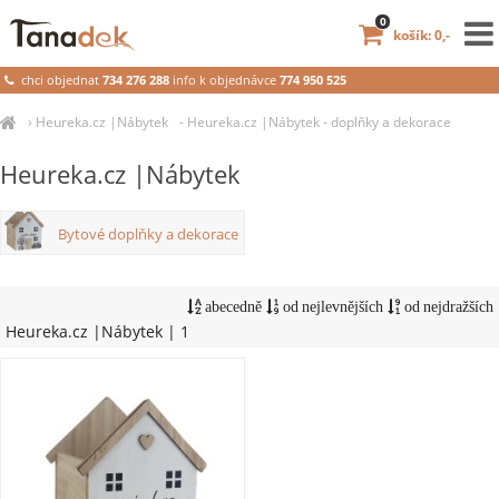
0
košík: 0,-
chci objednat
734 276 288
info k objednávce
774 950 525
›
Heureka.cz |Nábytek
- Heureka.cz |Nábytek - doplňky a dekorace
Heureka.cz |Nábytek
Bytové doplňky a dekorace
abecedně
od nejlevnějších
od nejdražších
Heureka.cz |Nábytek
| 1