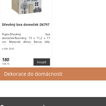
Dřevěný box domeček D6797
Popis:Dřevěný box
domeček.Rozměry: 15 x 11,2 x 17
cm. Materiál: dřevo. Barva: bílá,
přírodní. Heureka.cz |Nábytek
u Vás 24.8.
180
,-
148,76
Dekorace do domácnosti