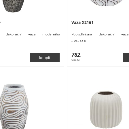
0
Váza X2161
sná dekorační váza moderního
Popis:Krásná dekorační váz
měry: 20 x 10 x 44 cm. Materiál:
designu.Rozměry: 27 x 8 x 24 
u Vás 24.8.
korativní vázy
polyresin. Barva: Nábytek Byt
dekorace Květiny a stojany Dekorati
782
,-
646,61