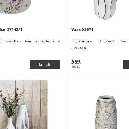
dce D7142/1
Váza X3071
ční vázička ve tvaru srdce.Rozměry:
Popis:Krásná dekorační váz
7,5 cm. Materiál: dřevo, sklo. Barva:
designu.Rozměry: 13,5 x 13,5 x 30
u Vás 24.8.
ázy
polyresin. Nábytek Bytové doplň
Květiny a stojany Dekorativní vázy
589
,-
486,57