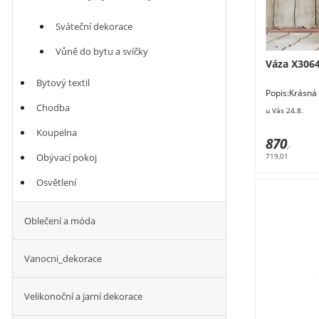
Sváteční dekorace
Vůně do bytu a svíčky
Váza X306
Bytový textil
Popis:Krá
designu.Roz
Chodba
u Vás 24.8.
polyresin. 
Květiny a sto
Koupelna
870
,-
719,01
Obývací pokoj
Osvětlení
Oblečení a móda
Vanocni_dekorace
Velikonoční a jarní dekorace