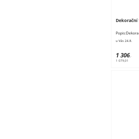
Dekorační
Popis:Dekora
cm. Materiá
u Vás 24.8.
Nábytek Byt
stojany Dekor
1 306
,-
1 079,01