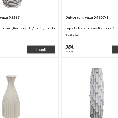
 váza X5387
Dekorační váza X4507/1
ční váza,Rozměry: 19,5 x 19,5 x 35
Popis:Dekorační váza.Rozměry: 13 
l: polyresin. Barva: hnědá, bílá.
Materiál: keramika. Barva: bílá.
u Vás 24.8.
ové doplňky a dekorace Květiny a
Dekorativní vázy
ativní vázy
384
,-
317,15