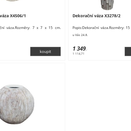
váza X4506/1
Dekorační váza X3278/2
ační váza.Rozměry: 7 x 7 x 15 cm.
Popis:Dekorační váza.Rozměry: 15
ramika. Barva: bílá. Tento výrobek je
Materiál: polyresin. Barva: bílá
u Vás 24.8.
ázy
Nábytek Bytové doplňky a dekor
stojany Dekorativní vázy
1 349
,-
1 114,71