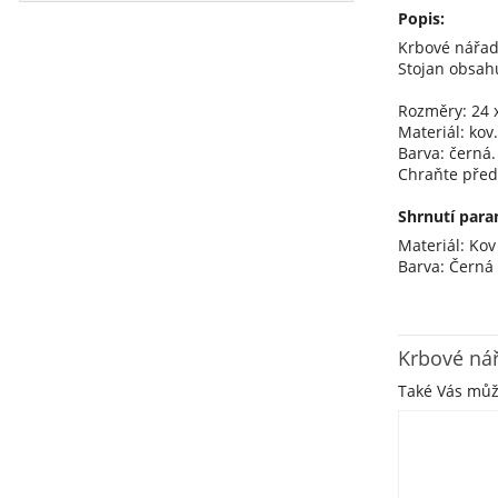
Popis:
Krbové nářad
Stojan obsahu
Rozměry: 24 x
Materiál: kov.
Barva: černá.
Chraňte před 
Shrnutí para
Materiál: Kov
Barva: Černá
Krbové ná
Také Vás mů