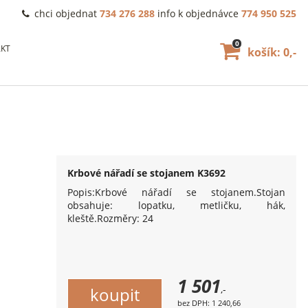
chci objednat
734 276 288
info k objednávce
774 950 525
0
KT
košík: 0,-
Krbové nářadí se stojanem K3692
Popis:Krbové nářadí se stojanem.Stojan
obsahuje: lopatku, metličku, hák,
kleště.Rozměry: 24
1 501
,-
bez DPH: 1 240,66