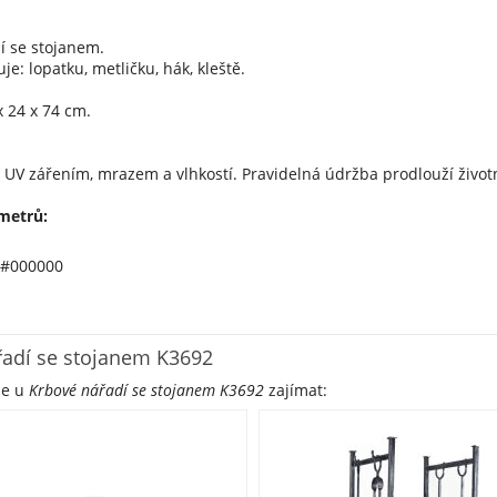
í se stojanem.
je: lopatku, metličku, hák, kleště.
 24 x 74 cm.
UV zářením, mrazem a vlhkostí. Pravidelná údržba prodlouží život
metrů:
 #000000
řadí se stojanem K3692
že u
Krbové nářadí se stojanem K3692
zajímat: