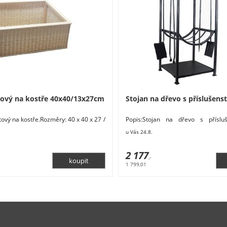
tový na kostře 40x40/13x27cm
Stojan na dřevo s příslušens
tový na kostře.Rozměry: 40 x 40 x 27 /
Popis:Stojan na dřevo s přísluš
l: přírodní. Barva: přírodní.
obsahuje: lopatku, metličku, hák, k
u Vás 24.8.
2 177
,-
1 799,01