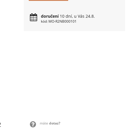
doručení
10 dní, u Vás 24.8.
kód: MO-R2NB000101
2
máte
dotaz?