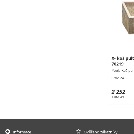
X- koš pul
70219
Popis:Koš pul
13 cm. Materiá
u Vás 24.8.
2 252
,-
1 861,49
Informace
Ověřeno zákazníky