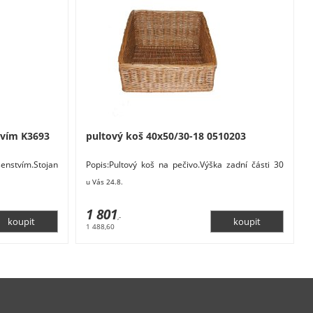
tvím K3693
pultový koš 40x50/30-18 0510203
enstvím.Stojan
Popis:Pultový koš na pečivo.Výška zadní části 30
leště.Rozměr
cm, výška přední části 18 cm.Rozměry:
u Vás 24.8.
1 801
,-
1 488,60