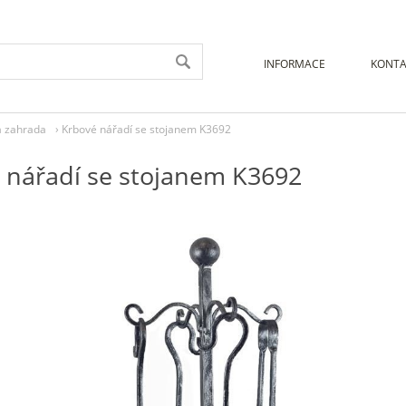
INFORMACE
KONTA
a zahrada
›
Krbové nářadí se stojanem K3692
 nářadí se stojanem K3692