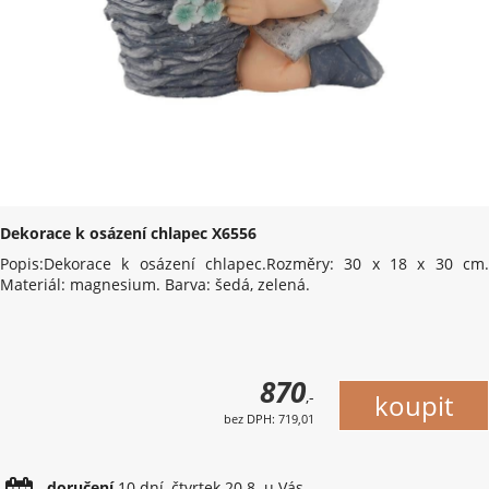
Dekorace k osázení chlapec X6556
Popis:Dekorace k osázení chlapec.Rozměry: 30 x 18 x 30 cm.
Materiál: magnesium. Barva: šedá, zelená.
870
,-
bez DPH: 719,01
doručení
10 dní, čtvrtek 20.8. u Vás.