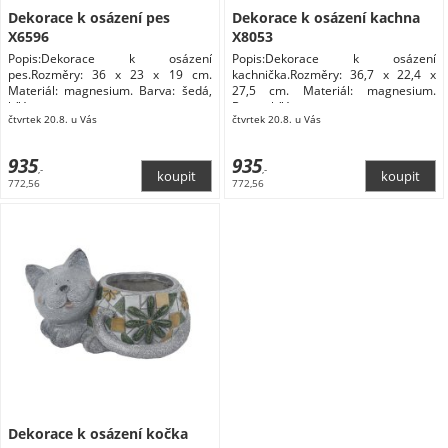
Dekorace k osázení pes
Dekorace k osázení kachna
X6596
X8053
Popis:Dekorace k osázení
Popis:Dekorace k osázení
pes.Rozměry: 36 x 23 x 19 cm.
kachnička.Rozměry: 36,7 x 22,4 x
Materiál: magnesium. Barva: šedá,
27,5 cm. Materiál: magnesium.
bílá,
Barva: bílá,
čtvrtek 20.8. u Vás
čtvrtek 20.8. u Vás
935
935
,-
,-
772,56
772,56
Dekorace k osázení kočka