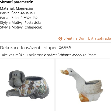
Shrnutí parametrů:
Materiál: Magnesium
Barva: Šedá #a9a9a9
Barva: Zelená #32cd32
Styly a Motivy: Postavička
Styly a Motivy: Chlapeček
přejít na Dům, byt a zahrada
Dekorace k osázení chlapec X6556
Také Vás může u
Dekorace k osázení chlapec X6556
zajímat: