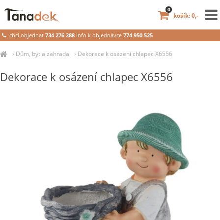
0
košík: 0,-
chci objednat
734 276 288
info k objednávce
774 950 525
›
Dům, byt a zahrada
›
Dekorace k osázení chlapec X6556
Dekorace k osázení chlapec X6556