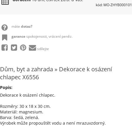
kód: MO-ZHYB000101
máte
dotaz?
garance
spokojenosti, vrácení peněz.
sdílejte
Dům, byt a zahrada » Dekorace k osázení
chlapec X6556
Popis:
Dekorace k osázení chlapec.
Rozměry: 30 x 18 x 30 cm.
Materiál: magnesium.
Barva: šedá, zelená.
Výrobek může propouštět vodu a není mrazuvzdorný.