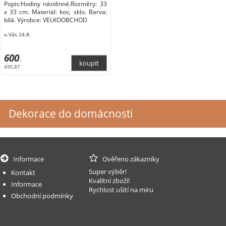
Popis:Hodiny nástěnné.Rozměry: 33
x 33 cm. Materiál: kov, sklo. Barva:
bílá. Výrobce: VELKOOBCHOD
u Vás 24.8.
600
,-
495,87
Dekorace do domácnosti
Informace
Ověřeno zákazníky
Super výběr!
Kontakt
Kvalitní zboží!
Informace
Rychlost ušití na míru
Obchodní podmínky