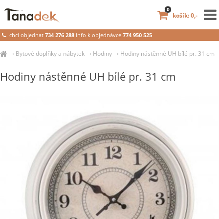
0
košík: 0,-
chci objednat
734 276 288
info k objednávce
774 950 525
›
Bytové doplňky a nábytek
›
Hodiny
›
Hodiny nástěnné UH bílé pr. 31 cm
Hodiny nástěnné UH bílé pr. 31 cm