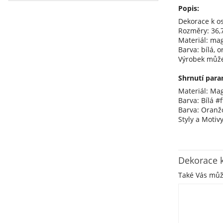
Popis:
Dekorace k o
Rozměry: 36,7
Materiál: ma
Barva: bílá, 
Výrobek může
Shrnutí para
Materiál: Ma
Barva: Bílá #ff
Barva: Oranž
Styly a Moti
Dekorace 
Také Vás mů