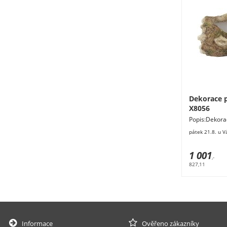
Dekorace p
X8056
Popis:De
osázení.Rozm
pátek 21.8. u V
magnesium. 
1 001
,-
827,11
Informace
Ověřeno zákazníky