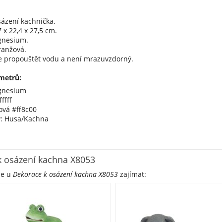
sázení kachnička.
 x 22,4 x 27,5 cm.
gnesium.
oranžová.
 propouštět vodu a není mrazuvzdorný.
metrů:
gnesium
ffff
ová #ff8c00
vy: Husa/Kachna
k osázení kachna X8053
že u
Dekorace k osázení kachna X8053
zajímat: