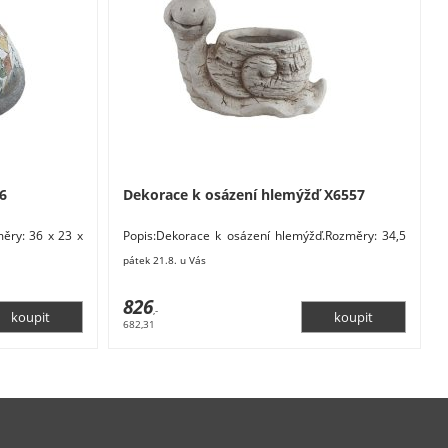
6
Dekorace k osázení hlemýžď X6557
ěry: 36 x 23 x
Popis:Dekorace k osázení hlemýžď.Rozměry: 34,5
šedá, bílá,
x 18,5 x 28 cm. Materiál: magnesium. Barva:
pátek 21.8. u Vás
hnědá.
826
,-
682,31