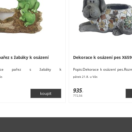
ařez s žabáky k osázení
Dekorace k osázení pes X659
korace pařez s žabáky k
Popis:Dekorace k osázení pes.Rozm
ěry: 37,8 x 20,2 x 27,1 cm. Materiál:
19 cm. Materiál: magnesium. Barva: 
ás
pátek 21.8. u Vás
Barva:
935
,-
772,56