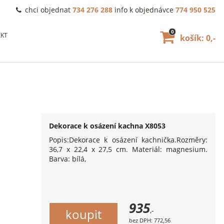
chci objednat
734 276 288
info k objednávce
774 950 525
0
KT
košík: 0,-
Dekorace k osázení kachna X8053
Popis:Dekorace k osázení kachnička.Rozměry:
36,7 x 22,4 x 27,5 cm. Materiál: magnesium.
Barva: bílá,
935
,-
bez DPH: 772,56