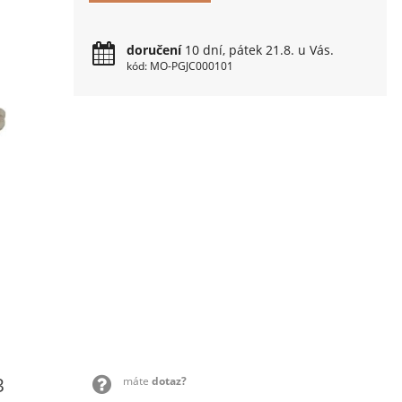
doručení
10 dní, pátek 21.8. u Vás.
kód: MO-PGJC000101
3
máte
dotaz?