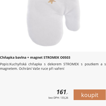
Chňapka bavlna + magnet STROMEK O0503
Popis:Kuchyňská chňapka s dekorem STROMEK s poutkem a s
magnetem. Ochrání Vaše ruce při vaření
161
,-
bez DPH: 133,26