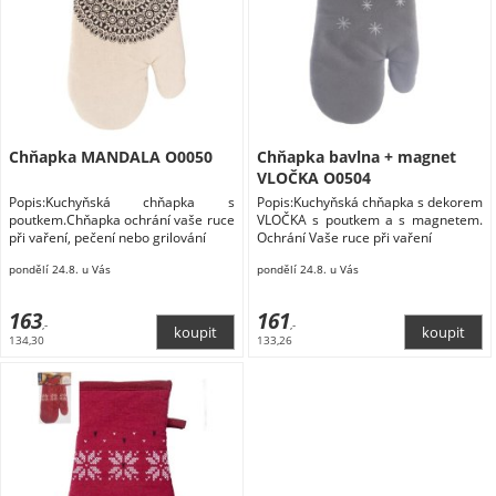
Chňapka MANDALA O0050
Chňapka bavlna + magnet
VLOČKA O0504
Popis:Kuchyňská chňapka s
Popis:Kuchyňská chňapka s dekorem
poutkem.Chňapka ochrání vaše ruce
VLOČKA s poutkem a s magnetem.
při vaření, pečení nebo grilování
Ochrání Vaše ruce při vaření
pondělí 24.8. u Vás
pondělí 24.8. u Vás
163
161
,-
,-
134,30
133,26