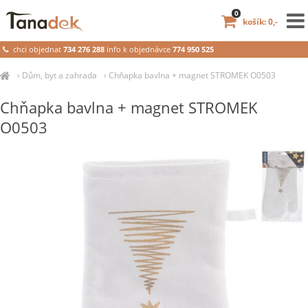
0
košík: 0,-
chci objednat
734 276 288
info k objednávce
774 950 525
›
Dům, byt a zahrada
›
Chňapka bavlna + magnet STROMEK O0503
Chňapka bavlna + magnet STROMEK
O0503