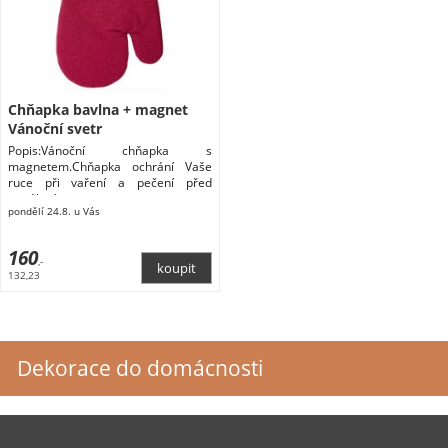
Chňapka bavlna + magnet
Vánoční svetr
Popis:Vánoční chňapka s
magnetem.Chňapka ochrání Vaše
ruce při vaření a pečení před
popálením.
pondělí 24.8. u Vás
160
,-
132,23
Dekorace do domácnosti