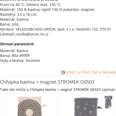
Praní na 40 °C, žehlení max. 150 °C.
Materiál: 100 % bavlna, výplň 100 % polyester, magnet.
Rozměry: 3,5 x 18 cm.
Materiál: bavlna.
Barva: bílá.
Výrobce: VELKOOBCHOD ORION, spol. s r.o. Nedošín 132, 570 01
Litomyšl zasilka@orion.lit.cz .
Shrnutí parametrů:
Materiál: Bavlna
Barva: Bílá #ffffff
Styly a Motivy: Stromek
přejít na Dům, byt a zahrada
Chňapka bavlna + magnet STROMEK O0503
Také Vás může u
Chňapka bavlna + magnet STROMEK O0503
zajímat: