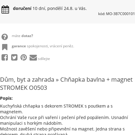
doručení
10 dní, pondělí 24.8. u Vás.
kód: MO-3B7C000101
máte
dotaz?
garance
spokojenosti, vrácení peněz.
sdílejte
Dům, byt a zahrada » Chňapka bavlna + magnet
STROMEK O0503
Popis:
Kuchyňská chňapka s dekorem STROMEK s poutkem a s
magnetem.
Ochrání Vaše ruce při vaření i pečení před popálením. Usnadní
manipulaci s horkým nádobím.
Možnost zavěšení nebo připevnění na magnet. Jedna strana s
dekorem, druhá strana prošívaná.