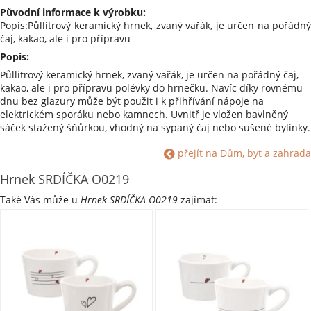
Původní informace k výrobku:
Popis:Půllitrový keramický hrnek, zvaný vařák, je určen na pořádný
čaj, kakao, ale i pro přípravu
Popis:
Půllitrový keramický hrnek, zvaný vařák, je určen na pořádný čaj,
kakao, ale i pro přípravu polévky do hrnečku. Navíc díky rovnému
dnu bez glazury může být použit i k přihřívání nápoje na
elektrickém sporáku nebo kamnech. Uvnitř je vložen bavlněný
sáček stažený šňůrkou, vhodný na sypaný čaj nebo sušené bylinky.
Hrnek je vhodný jak do myčky nádobí, tak i do mikrovlnné trouby.
přejít na Dům, byt a zahrada
Hrnek má objem 500 ml.
Hrnek SRDÍČKA O0219
Rozměry: 11 x 11 x 10 cm.
Materiál: keramika.
Také Vás může u
Hrnek SRDÍČKA O0219
zajímat:
Barva: bílá, černá, červená.
Výrobce: VELKOOBCHOD ORION, spol. s r.o. Nedošín 132, 570 01
Litomyšl zasilka@orion.lit.cz .
Shrnutí parametrů:
Materiál: Keramika
Barva: Bílá #ffffff
Barva: Černá #000000