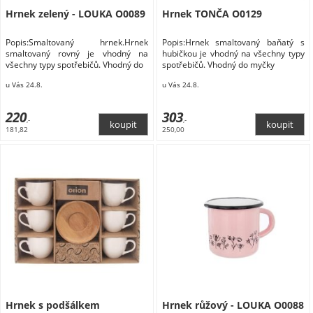
Hrnek zelený - LOUKA O0089
Hrnek TONČA O0129
Popis:Smaltovaný hrnek.Hrnek
Popis:Hrnek smaltovaný baňatý s
smaltovaný rovný je vhodný na
hubičkou je vhodný na všechny typy
všechny typy spotřebičů. Vhodný do
spotřebičů. Vhodný do myčky
u Vás 24.8.
u Vás 24.8.
220
303
,-
,-
181,82
250,00
Hrnek s podšálkem
Hrnek růžový - LOUKA O0088