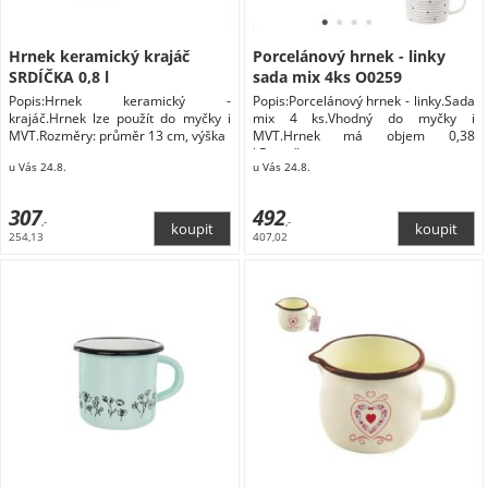
Hrnek keramický krajáč
Porcelánový hrnek - linky
SRDÍČKA 0,8 l
sada mix 4ks O0259
Popis:Hrnek keramický -
Popis:Porcelánový hrnek - linky.Sada
krajáč.Hrnek lze použít do myčky i
mix 4 ks.Vhodný do myčky i
MVT.Rozměry: průměr 13 cm, výška
MVT.Hrnek má objem 0,38
l.Rozměry:
u Vás 24.8.
u Vás 24.8.
307
492
,-
,-
254,13
407,02