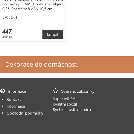
do myčky i MVT.Hrnek má objem
0,35l.Rozměry: 8 x 8 x 10,5 cm.
u Vás 24.8.
447
,-
369,83
Dekorace do domácnosti
Informace
Ověřeno zákazníky
Super výběr!
Kontakt
Kvalitní zboží!
Informace
Rychlost ušití na míru
Obchodní podmínky