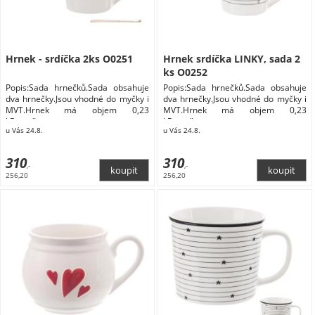
Barva: Červená #dc143c
Hrnek - srdíčka 2ks O0251
Hrnek srdíčka LINKY, sada 2
ks O0252
Popis:Sada hrnečků.Sada obsahuje
Popis:Sada hrnečků.Sada obsahuje
dva hrnečky.Jsou vhodné do myčky i
dva hrnečky.Jsou vhodné do myčky i
MVT.Hrnek má objem 0,23
MVT.Hrnek má objem 0,23
l.Rozměry:
l.Rozměry:
u Vás 24.8.
u Vás 24.8.
310
310
,-
,-
256,20
256,20