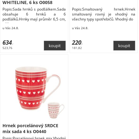
WHITELINE, 6 ks O0058
Popis:Sada hrnků s podšálkem.Sada
Popis:Smaltovaný hrnek.Hrnek
obsahuje 6 hrnků a 6
smaltovaný rovný je vhodný na
podšálků.Hrnky mají průměr 6,5 cm,
všechny typy spotřebičů. Vhodný do
výšku
u Vás 24.8.
u Vás 24.8.
634
220
,-
,-
523,76
181,82
Hrnek porcelánový SRDCE
mix sada 4 ks O0440
Popis:Porcelánový hrnek mix.Vhodný