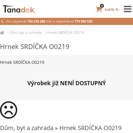
0
košík: 0,-
chci objednat
734 276 288
info k objednávce
774 950 525
›
Dům, byt a zahrada
›
Hrnek SRDÍČKA O0219
Hrnek SRDÍČKA O0219
Hrnek SRDÍČKA O0219
Výrobek již NENÍ DOSTUPNÝ
Dům, byt a zahrada » Hrnek SRDÍČKA O0219