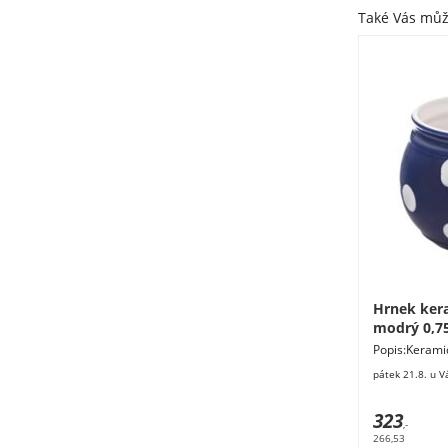
Také Vás mů
Hrnek ker
modrý 0,75
Popis:Kerami
objem 0,75l.R
pátek 21.8. u V
323
,-
266,53