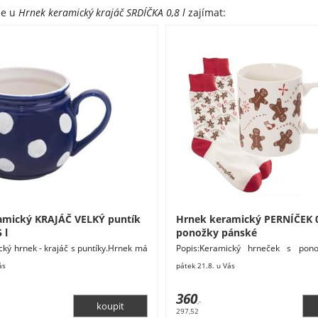
že u
Hrnek keramický krajáč SRDÍČKA 0,8 l
zajímat:
amický KRAJÁČ VELKÝ puntík
Hrnek keramický PERNÍČEK 0,
 l
ponožky pánské
cký hrnek - krajáč s puntíky.Hrnek má
Popis:Keramický hrneček s pono
ozměry: 12 x 12 x 10 cm. Materiál:
mají velikost 40-45.Není vhodný do
ás
pátek 21.8. u Vás
360
,-
297,52