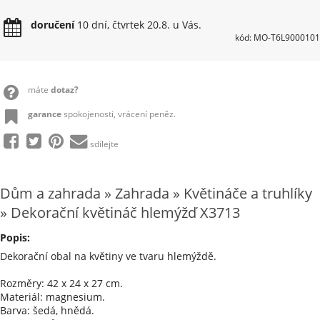
doručení
10 dní, čtvrtek 20.8. u Vás.
kód: MO-T6L9000101
máte
dotaz?
garance
spokojenosti, vrácení peněz.
sdílejte
Dům a zahrada » Zahrada » Květináče a truhlíky
» Dekorační květináč hlemýžď X3713
Popis:
Dekorační obal na květiny ve tvaru hlemýždě.
Rozměry: 42 x 24 x 27 cm.
Materiál: magnesium.
Barva: šedá, hnědá.