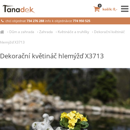
0
košík: 0,-
chci objednat
734 276 288
info k objednávce
774 950 525
›
Dům a zahrada
›
Zahrada
›
Květináče a truhlíky
›
Dekorační květináč
hlemýžď X3713
Dekorační květináč hlemýžď X3713