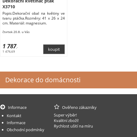
Dekorační květináč pták
X3710
Popis:Dekorační obal na květiny ve
tvaru ptáčka.Rozměry: 41 x 26 x 24
cm. Materiál: magnesium.
čtvrtek 20.8. u Vás
1 787
,-
1 476,69
Dekorace do domácnosti
Informace
Ověřeno zákazníky
Super výběr!
Kontakt
Kvalitní zboží!
Informace
Rychlost ušití na míru
Obchodní podmínky