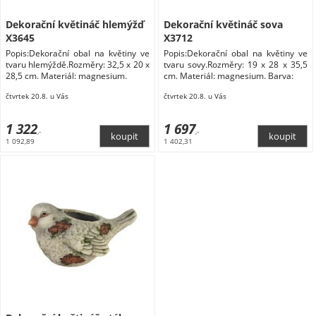
Dekorační květináč hlemýžď
Dekorační květináč sova
X3645
X3712
Popis:Dekorační obal na květiny ve
Popis:Dekorační obal na květiny ve
tvaru hlemýždě.Rozměry: 32,5 x 20 x
tvaru sovy.Rozměry: 19 x 28 x 35,5
28,5 cm. Materiál: magnesium.
cm. Materiál: magnesium. Barva:
čtvrtek 20.8. u Vás
čtvrtek 20.8. u Vás
1 322
1 697
,-
,-
1 092,89
1 402,31