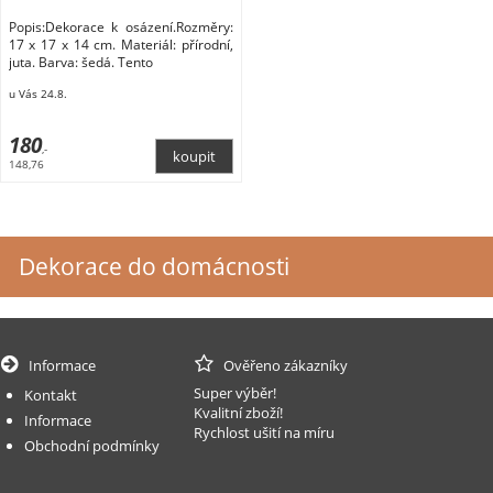
Popis:Dekorace k osázení.Rozměry:
17 x 17 x 14 cm. Materiál: přírodní,
juta. Barva: šedá. Tento
u Vás 24.8.
180
,-
148,76
Dekorace do domácnosti
Informace
Ověřeno zákazníky
Super výběr!
Kontakt
Kvalitní zboží!
Informace
Rychlost ušití na míru
Obchodní podmínky