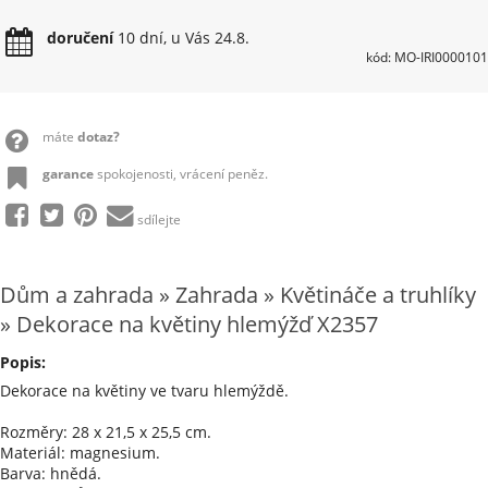
doručení
10 dní, u Vás 24.8.
kód: MO-IRI0000101
máte
dotaz?
garance
spokojenosti, vrácení peněz.
sdílejte
Dům a zahrada » Zahrada » Květináče a truhlíky
» Dekorace na květiny hlemýžď X2357
Popis:
Dekorace na květiny ve tvaru hlemýždě.
Rozměry: 28 x 21,5 x 25,5 cm.
Materiál: magnesium.
Barva: hnědá.