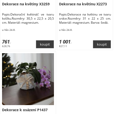
Dekorace na květiny X3259
Dekorace na květinu X2273
Popis:Dekorační květináč ve tvaru
Popis:Dekorace na květinu ve tvaru
košíku.Rozměry: 30,5 x 22,5 x 20,5
srdce.Rozměry: 31 x 22 x 25 cm.
cm. Materiál: magnesium.
Materiál: magnesium. Barva: šedá.
u Vás 24.8.
u Vás 24.8.
761
1 001
,-
,-
628,76
827,11
Dekorace k osázení P1437