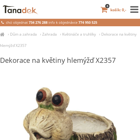
0
košík: 0,-
chci objednat
734 276 288
info k objednávce
774 950 525
›
Dům a zahrada
›
Zahrada
›
Květináče a truhlíky
›
Dekorace na květiny
hlemýžď X2357
Dekorace na květiny hlemýžď X2357