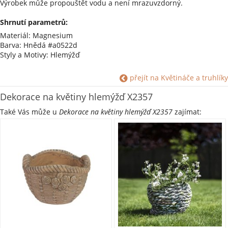
Výrobek může propouštět vodu a není mrazuvzdorný.
Shrnutí parametrů:
Materiál: Magnesium
Barva: Hnědá #a0522d
Styly a Motivy: Hlemýžď
přejít na Květináče a truhlíky
Dekorace na květiny hlemýžď X2357
Také Vás může u
Dekorace na květiny hlemýžď X2357
zajímat: