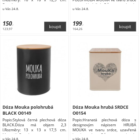
Domácnost
pro uskladnění Dům a zahrada
u Vás 24.8.
u Vás 24.8.
Domácnost Doplňky do kuchyně
Skladování a balení potravin Dózy na
potraviny
150
199
,-
,-
123,97
164,26
Dóza Mouka polohrubá
Dóza Mouka hrubá SRDCE
BLACK O0149
O0154
Popis:Stylová černá plechová dóza
Popis:Hranatá plechová dóza s
BLACK.Dóza má objem 2,3
designovým nápisem HRUBÁ
l.Rozměry: 13 x 13 x 17,5 cm.
MOUKA ve tvaru srdce, uzavřená
Materiál: Domácnost
bambusovým Dům a zahrada
u Vás 24.8.
u Vás 24.8.
Domácnost Doplňky do kuchyně