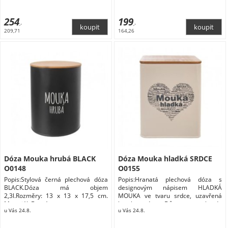
Skladování a balení potravin Dózy na
potraviny
254
199
,-
,-
209,71
164,26
Dóza Mouka hrubá BLACK
Dóza Mouka hladká SRDCE
O0148
O0155
Popis:Stylová černá plechová dóza
Popis:Hranatá plechová dóza s
BLACK.Dóza má objem
designovým nápisem HLADKÁ
2,3l.Rozměry: 13 x 13 x 17,5 cm.
MOUKA ve tvaru srdce, uzavřená
Materiál: Domácnost
bambusovým Dům a zahrada
u Vás 24.8.
u Vás 24.8.
Domácnost Doplňky do kuchyně
Skladování a balení potravin Dózy na