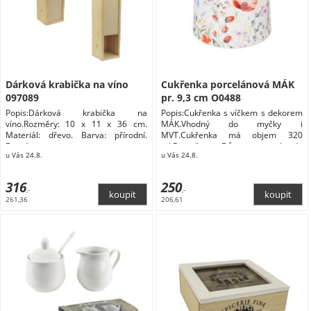
Dárková krabička na víno
Cukřenka porcelánová MÁK
097089
pr. 9,3 cm O0488
Popis:Dárková krabička na
Popis:Cukřenka s víčkem s dekorem
víno.Rozměry: 10 x 11 x 36 cm.
MÁK.Vhodný do myčky i
Materiál: dřevo. Barva: přírodní.
MVT.Cukřenka má objem 320
Domácnost
ml.Rozměry: Dům a zahrada
u Vás 24.8.
u Vás 24.8.
Domácnost Doplňky do kuchyně
Skladování a balení potravin Dózy na
potraviny
316
250
,-
,-
261,36
206,61