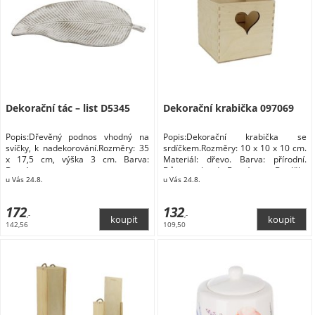
Dekorační tác – list D5345
Dekorační krabička 097069
Popis:Dřevěný podnos vhodný na
Popis:Dekorační krabička se
svíčky, k nadekorování.Rozměry: 35
srdíčkem.Rozměry: 10 x 10 x 10 cm.
x 17,5 cm, výška 3 cm. Barva:
Materiál: dřevo. Barva: přírodní.
Domácnost
Dům a zahrada Domácnost Doplňky
u Vás 24.8.
u Vás 24.8.
do kuchyně Skladování a balení
potravin Dózy na potraviny
172
132
,-
,-
142,56
109,50