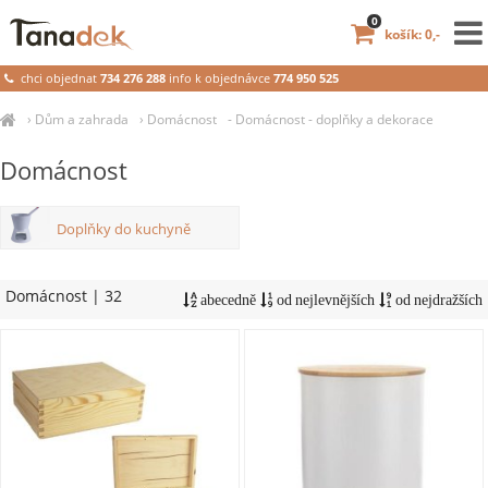
0
košík: 0,-
chci objednat
734 276 288
info k objednávce
774 950 525
›
Dům a zahrada
›
Domácnost
- Domácnost - doplňky a dekorace
Domácnost
Doplňky do kuchyně
Domácnost
| 32
abecedně
od nejlevnějších
od nejdražších