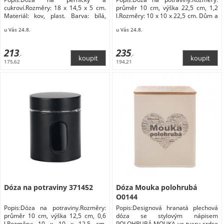
cukroví.Rozměry: 18 x 14,5 x 5 cm.
průměr 10 cm, výška 22,5 cm, 1,2
Materiál: kov, plast. Barva: bílá,
l.Rozměry: 10 x 10 x 22,5 cm. Dům a
Domácnost
zahrada Domácnost Doplňky do
u Vás 24.8.
u Vás 24.8.
kuchyně Skladování a balení
potravin Dózy na potraviny
213
235
,-
,-
175,62
194,21
Dóza na potraviny 371452
Dóza Mouka polohrubá
O0144
Popis:Dóza na potraviny.Rozměry:
Popis:Designová hranatá plechová
průměr 10 cm, výška 12,5 cm, 0,6
dóza se stylovým nápisem
l.Rozměry: 10 x 10 x 12,5 cm.
POLOHRUBÁ MOUKA ve tvaru srdce