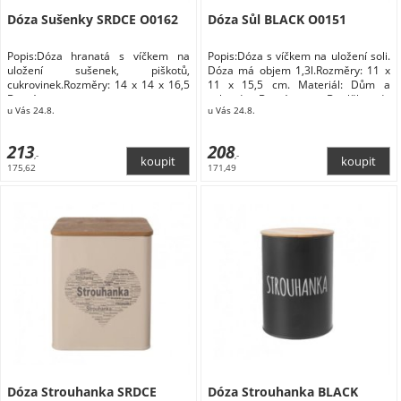
Dóza Sušenky SRDCE O0162
Dóza Sůl BLACK O0151
Popis:Dóza hranatá s víčkem na
Popis:Dóza s víčkem na uložení soli.
uložení sušenek, piškotů,
Dóza má objem 1,3l.Rozměry: 11 x
cukrovinek.Rozměry: 14 x 14 x 16,5
11 x 15,5 cm. Materiál: Dům a
Domácnost
zahrada Domácnost Doplňky do
u Vás 24.8.
u Vás 24.8.
kuchyně Skladování a balení
potravin Dózy na potraviny
213
208
,-
,-
175,62
171,49
Dóza Strouhanka SRDCE
Dóza Strouhanka BLACK