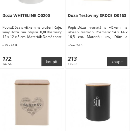
Dóza WHITELINE O0200
Dóza Těstoviny SRDCE O0163
Popis:Dóza s víčkem na uložení čaje,
Popis:Dóza hranatá s víčkem na
kávy.Dóza má objem 0,8l.Rozměry:
uložení těstovin. Rozměry: 14 x 14 x
12 x 12 x 5 cm. Materiál: Domácnost
16,5 cm. Materiál: kov, Dům a
zahrada Domácnost Doplňky do
u Vás 24.8.
u Vás 24.8.
kuchyně Skladování a balení
potravin Dózy na potraviny
172
213
,-
,-
142,56
175,62