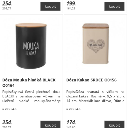
potraviny
254
199
,-
,-
209,71
164,26
Dóza Mouka hladká BLACK
Dóza Kakao SRDCE O0156
O0164
Popis:Stylová černá plechová dóza
Popis:Dóza hranatá s víčkem na
BLACKl s bambusovým víčkem na
uložení kakaa. Rozměry: 9,5 x 9,5 x
uložení hladké mouky.Rozměry:
14 cm. Materiál: kov, dřevo, Dům a
Domácnost
zahrada Domácnost Doplňky do
u Vás 24.8.
u Vás 24.8.
kuchyně Skladování a balení
potravin Dózy na potraviny
254
174
,-
,-
209,71
143,60