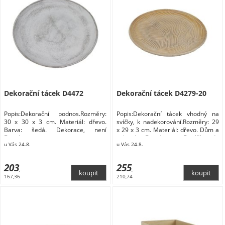
Dekorační tácek D4472
Dekorační tácek D4279-20
Popis:Dekorační podnos.Rozměry:
Popis:Dekorační tácek vhodný na
30 x 30 x 3 cm. Materiál: dřevo.
svíčky, k nadekorování.Rozměry: 29
Barva: šedá. Dekorace, není
x 29 x 3 cm. Materiál: dřevo. Dům a
Domácnost
zahrada Domácnost Doplňky do
u Vás 24.8.
u Vás 24.8.
kuchyně Stolování Podnosy a tácy
203
255
,-
,-
167,36
210,74