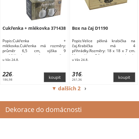
Cukřenka + mlékovka 371438
Box na čaj D1190
Popis:Cukřenka +
Popis:Velice pěkná krabička na
mlékovka.Cukřenka má rozměry:
čaj.Krabička má 4
průměr 6,5 cm, výška 9
přihrádky.Rozměry: 18 x 18 x 7 cm.
cm.Mlékovka má rozměry:
Materiál: Dům a zahrada
u Vás 24.8.
u Vás 24.8.
Domácnost
Domácnost Doplňky do kuchyně
Skladování a balení potravin Dózy na
potraviny
226
316
,-
,-
186,98
261,36
▼ dalších 2
›
Dekorace do domácnosti