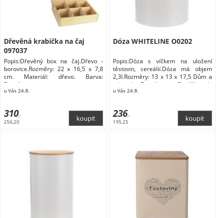
Dřevěná krabička na čaj
Dóza WHITELINE O0202
097037
Popis:Dřevěný box na čaj.Dřevo -
Popis:Dóza s víčkem na uložení
borovice.Rozměry: 22 x 16,5 x 7,8
těstovin, cereálií.Dóza má objem
cm. Materiál: dřevo. Barva:
2,3l.Rozměry: 13 x 13 x 17,5 Dům a
Domácnost
zahrada Domácnost Doplňky do
u Vás 24.8.
u Vás 24.8.
kuchyně Skladování a balení
potravin Dózy na potraviny
310
236
,-
,-
256,20
195,25