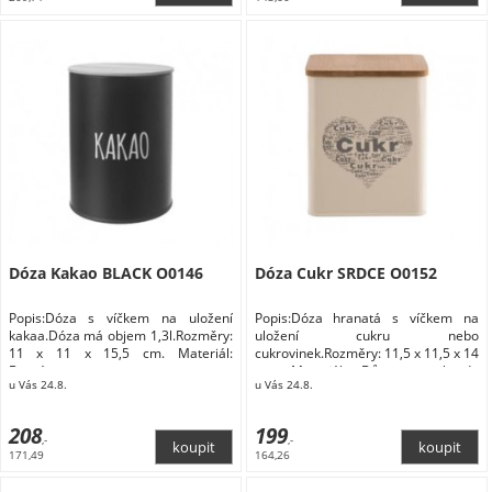
Dóza Kakao BLACK O0146
Dóza Cukr SRDCE O0152
Popis:Dóza s víčkem na uložení
Popis:Dóza hranatá s víčkem na
kakaa.Dóza má objem 1,3l.Rozměry:
uložení cukru nebo
11 x 11 x 15,5 cm. Materiál:
cukrovinek.Rozměry: 11,5 x 11,5 x 14
Domácnost
cm. Materiál: Dům a zahrada
u Vás 24.8.
u Vás 24.8.
Domácnost Doplňky do kuchyně
Skladování a balení potravin Dózy na
potraviny
208
199
,-
,-
171,49
164,26