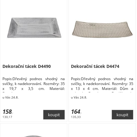
Dekorační tácek D4490
Dekorační tácek D4474
Popis:Dřevěný podnos vhodný na
Popis:Dřevěný podnos vhodný na
svíčky, k nadekorování. Rozměry: 35
svíčky, k nadekorování. Rozměry: 35
x 19,7 x 3,5 cm. Materiál:
x 13 x 4 cm. Materiál: Dům a
Domácnost
zahrada Domácnost Doplňky do
u Vás 24.8.
u Vás 24.8.
kuchyně Stolování Podnosy a tácy
158
164
,-
,-
130,17
135,33