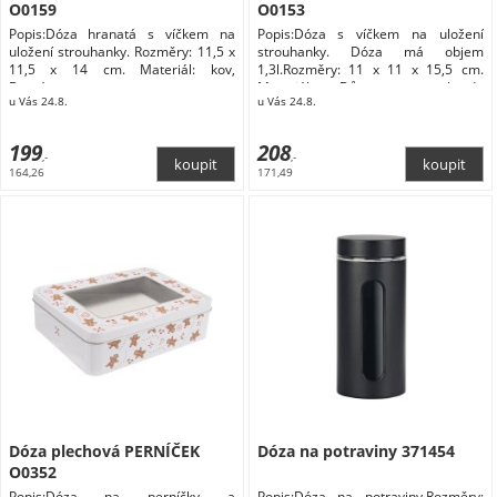
O0159
O0153
Popis:Dóza hranatá s víčkem na
Popis:Dóza s víčkem na uložení
uložení strouhanky. Rozměry: 11,5 x
strouhanky. Dóza má objem
11,5 x 14 cm. Materiál: kov,
1,3l.Rozměry: 11 x 11 x 15,5 cm.
Domácnost
Materiál: Dům a zahrada
u Vás 24.8.
u Vás 24.8.
Domácnost Doplňky do kuchyně
Skladování a balení potravin Dózy na
potraviny
199
208
,-
,-
164,26
171,49
Dóza plechová PERNÍČEK
Dóza na potraviny 371454
O0352
Popis:Dóza na perníčky a
Popis:Dóza na potraviny.Rozměry: