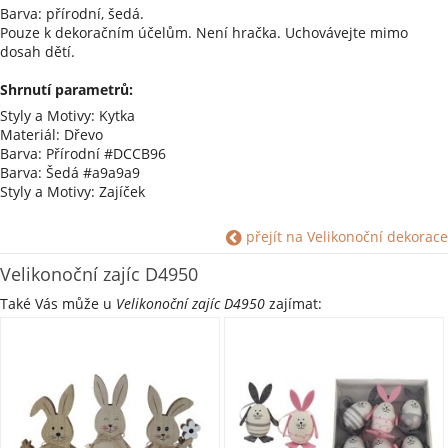
Barva: přírodní, šedá.
Pouze k dekoračním účelům. Není hračka. Uchovávejte mimo
dosah dětí.
Shrnutí parametrů:
Styly a Motivy: Kytka
Materiál: Dřevo
Barva: Přírodní #DCCB96
Barva: Šedá #a9a9a9
Styly a Motivy: Zajíček
přejít na Velikonoční dekorace
Velikonoční zajíc D4950
Také Vás může u
Velikonoční zajíc D4950
zajímat: