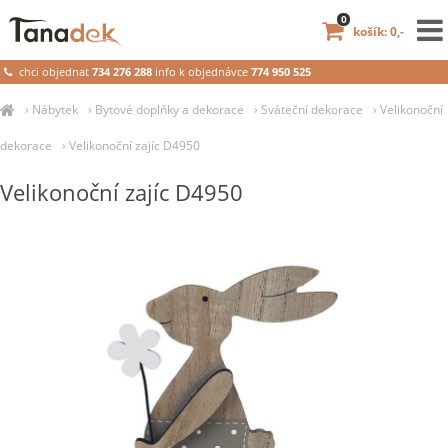
0
košík: 0,-
chci objednat
734 276 288
info k objednávce
774 950 525
›
Nábytek
›
Bytové doplňky a dekorace
›
Sváteční dekorace
›
Velikonoční
dekorace
›
Velikonoční zajíc D4950
Velikonoční zajíc D4950