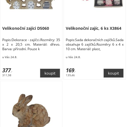
Velikonoční zajíci D5060
Velikonoční zajíc, 6 ks X3864
Popis:Dekorace - zajíčci.Rozměry: 35
Popis:Sada dekoračních zajíčků.Sada
x 2 x 20,5 cm. Materiál: dřevo.
obsahuje 6 zajíčků.Rozměry: 6 x 4 x
Barva: přírodní. Pouze k
10 cm. Materiál: plast,
u Vás 24.8.
u Vás 24.8.
377
169
,-
,-
311,98
139,46