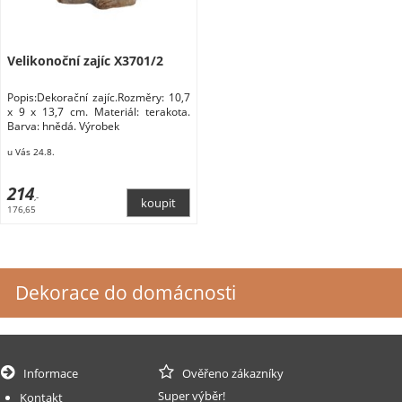
Velikonoční zajíc X3701/2
Popis:Dekorační zajíc.Rozměry: 10,7
x 9 x 13,7 cm. Materiál: terakota.
Barva: hnědá. Výrobek
u Vás 24.8.
214
,-
176,65
Dekorace do domácnosti
Informace
Ověřeno zákazníky
Super výběr!
Kontakt