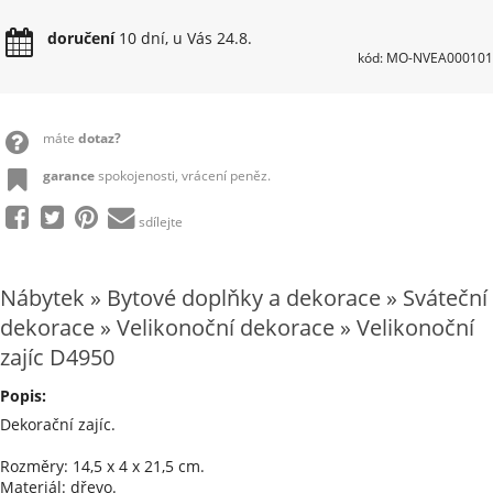
doručení
10 dní, u Vás 24.8.
kód: MO-NVEA000101
máte
dotaz?
garance
spokojenosti, vrácení peněz.
sdílejte
Nábytek » Bytové doplňky a dekorace » Sváteční
dekorace » Velikonoční dekorace » Velikonoční
zajíc D4950
Popis:
Dekorační zajíc.
Rozměry: 14,5 x 4 x 21,5 cm.
Materiál: dřevo.