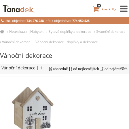
0
košík: 0,-
chci objednat
734 276 288
info k objednávce
774 950 525
›
Heureka.cz |Nábytek
›
Bytové doplňky a dekorace
›
Sváteční dekorace
›
Vánoční dekorace
- Vánoční dekorace - doplňky a dekorace
Vánoční dekorace
Vánoční dekorace
| 1
abecedně
od nejlevnějších
od nejdražších