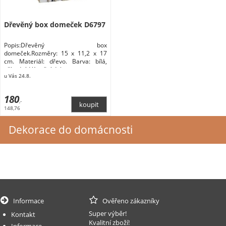
Dřevěný box domeček D6797
Popis:Dřevěný box
domeček.Rozměry: 15 x 11,2 x 17
cm. Materiál: dřevo. Barva: bílá,
přírodní. Vánoční dekorace
u Vás 24.8.
180
,-
148,76
Dekorace do domácnosti
Informace
Ověřeno zákazníky
Super výběr!
Kontakt
Kvalitní zboží!