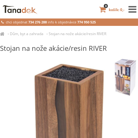
0
košík: 0,-
chci objednat
734 276 288
info k objednávce
774 950 525
›
Dům, byt a zahrada
›
Stojan na nože akácie/resin RIVER
Stojan na nože akácie/resin RIVER