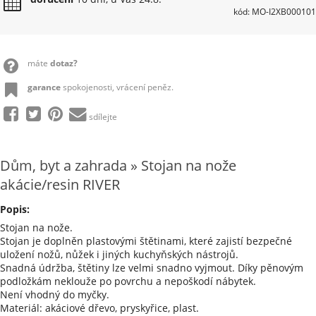
kód: MO-I2XB000101
máte
dotaz?
garance
spokojenosti, vrácení peněz.
sdílejte
Dům, byt a zahrada » Stojan na nože
akácie/resin RIVER
Popis:
Stojan na nože.
Stojan je doplněn plastovými štětinami, které zajistí bezpečné
uložení nožů, nůžek i jiných kuchyňských nástrojů.
Snadná údržba, štětiny lze velmi snadno vyjmout. Díky pěnovým
podložkám neklouže po povrchu a nepoškodí nábytek.
Není vhodný do myčky.
Materiál: akáciové dřevo, pryskyřice, plast.