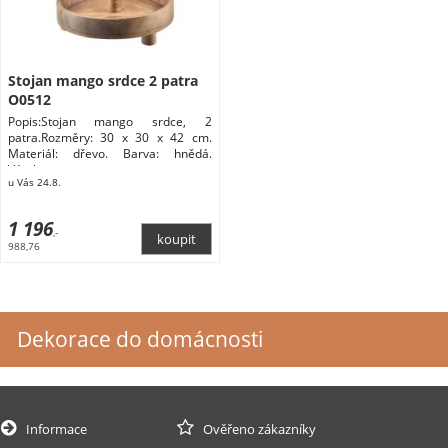
Stojan mango srdce 2 patra
O0512
Popis:Stojan mango srdce, 2
patra.Rozměry: 30 x 30 x 42 cm.
Materiál: dřevo. Barva: hnědá.
Výrobce:
u Vás 24.8.
1 196
,-
988,76
Dekorace do domácnosti
Informace
Ověřeno zákazníky