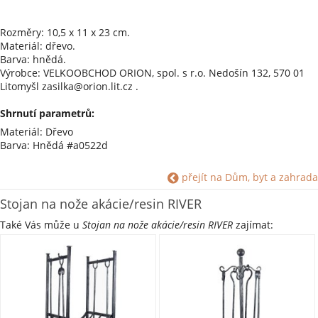
Rozměry: 10,5 x 11 x 23 cm.
Materiál: dřevo.
Barva: hnědá.
Výrobce: VELKOOBCHOD ORION, spol. s r.o. Nedošín 132, 570 01
Litomyšl zasilka@orion.lit.cz .
Shrnutí parametrů:
Materiál: Dřevo
Barva: Hnědá #a0522d
přejít na Dům, byt a zahrada
Stojan na nože akácie/resin RIVER
Také Vás může u
Stojan na nože akácie/resin RIVER
zajímat: