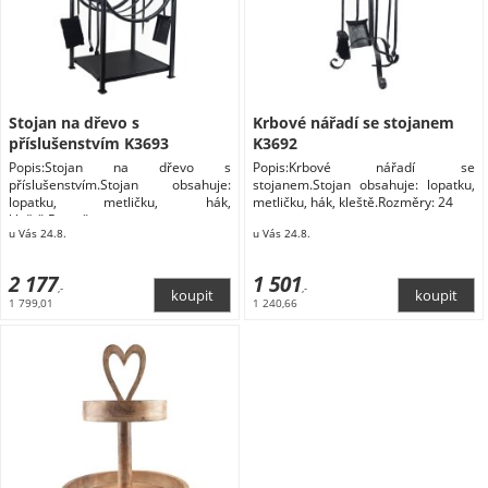
Stojan na dřevo s
Krbové nářadí se stojanem
příslušenstvím K3693
K3692
Popis:Stojan na dřevo s
Popis:Krbové nářadí se
příslušenstvím.Stojan obsahuje:
stojanem.Stojan obsahuje: lopatku,
lopatku, metličku, hák,
metličku, hák, kleště.Rozměry: 24
kleště.Rozměr
u Vás 24.8.
u Vás 24.8.
2 177
1 501
,-
,-
1 799,01
1 240,66