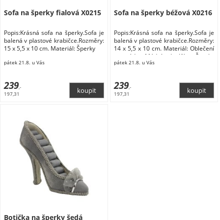
Sofa na šperky fialová X0215
Sofa na šperky béžová X0216
Popis:Krásná sofa na šperky.Sofa je
Popis:Krásná sofa na šperky.Sofa je
balená v plastové krabičce.Rozměry:
balená v plastové krabičce.Rozměry:
15 x 5,5 x 10 cm. Materiál: Šperky
14 x 5,5 x 10 cm. Materiál: Oblečení
a móda Módní doplňky Šperky
pátek 21.8. u Vás
pátek 21.8. u Vás
Dárkové krabičky na šperky
239
239
,-
,-
197,31
197,31
Botička na šperky šedá