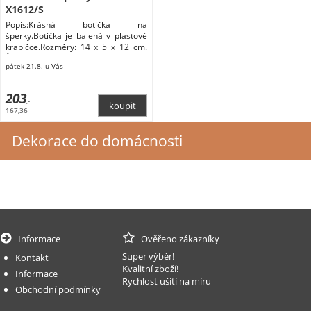
X1612/S
Popis:Krásná botička na
šperky.Botička je balená v plastové
krabičce.Rozměry: 14 x 5 x 12 cm.
Šperky
pátek 21.8. u Vás
203
,-
167,36
Dekorace do domácnosti
Informace
Ověřeno zákazníky
Super výběr!
Kontakt
Kvalitní zboží!
Informace
Rychlost ušití na míru
Obchodní podmínky