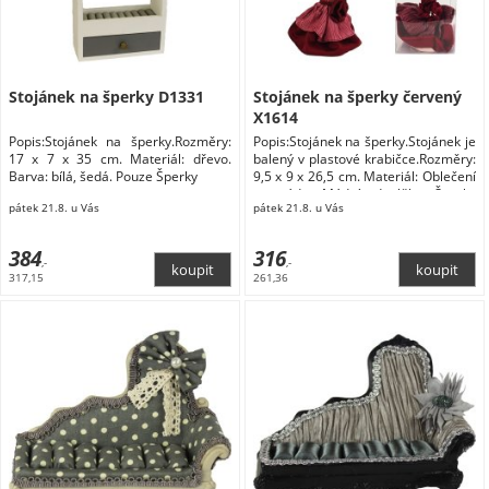
Stojánek na šperky D1331
Stojánek na šperky červený
X1614
Popis:Stojánek na šperky.Rozměry:
Popis:Stojánek na šperky.Stojánek je
17 x 7 x 35 cm. Materiál: dřevo.
balený v plastové krabičce.Rozměry:
Barva: bílá, šedá. Pouze Šperky
9,5 x 9 x 26,5 cm. Materiál: Oblečení
a móda Módní doplňky Šperky
pátek 21.8. u Vás
pátek 21.8. u Vás
Dárkové krabičky na šperky
384
316
,-
,-
317,15
261,36