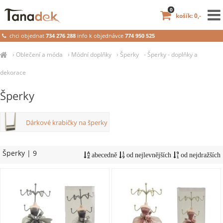
0
košík: 0,-
chci objednat
734 276 288
info k objednávce
774 950 525
›
Oblečení a móda
›
Módní doplňky
›
Šperky
- Šperky - doplňky a
dekorace
Šperky
Dárkové krabičky na šperky
Šperky
| 9
abecedně
od nejlevnějších
od nejdražších