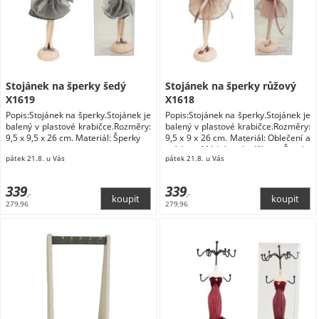
Stojánek na šperky šedý
Stojánek na šperky růžový
X1619
X1618
Popis:Stojánek na šperky.Stojánek je
Popis:Stojánek na šperky.Stojánek je
balený v plastové krabičce.Rozměry:
balený v plastové krabičce.Rozměry:
9,5 x 9,5 x 26 cm. Materiál: Šperky
9,5 x 9 x 26 cm. Materiál: Oblečení a
móda Módní doplňky Šperky
pátek 21.8. u Vás
pátek 21.8. u Vás
Dárkové krabičky na šperky
339
339
,-
,-
279,96
279,96