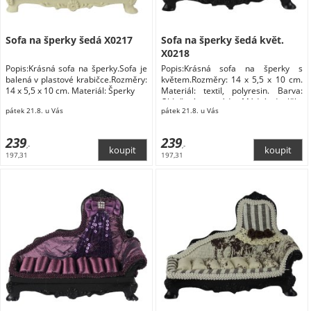
Sofa na šperky šedá X0217
Sofa na šperky šedá květ.
X0218
Popis:Krásná sofa na šperky.Sofa je
Popis:Krásná sofa na šperky s
balená v plastové krabičce.Rozměry:
květem.Rozměry: 14 x 5,5 x 10 cm.
14 x 5,5 x 10 cm. Materiál: Šperky
Materiál: textil, polyresin. Barva:
Oblečení a móda Módní doplňky
pátek 21.8. u Vás
pátek 21.8. u Vás
Šperky Dárkové krabičky na šperky
239
239
,-
,-
197,31
197,31