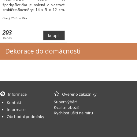
šperky.Botička je balená v plastové
krabičce.Rozměry: 14 x 5 x 12 cm.
Módní doplňky
úterý 25.8. u Vás
203
,-
167,36
Dekorace do domácnosti
Informace
Ověřeno zákazníky
Super výběr!
Kontakt
Kvalitní zboží!
Informace
Rychlost ušití na míru
Obchodní podmínky