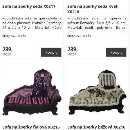
Sofa na šperky šedá X0217
Sofa na šperky šedá květ.
X0218
Popis:Krásná sofa na šperky.Sofa je
Popis:Krásná sofa na šperky s
balená v plastové krabičce.Rozměry:
květem.Rozměry: 14 x 5,5 x 10 cm.
14 x 5,5 x 10 cm. Materiál: Módní
Materiál: textil, polyresin. Barva:
doplňky
Oblečení a móda Módní doplňky
úterý 25.8. u Vás
úterý 25.8. u Vás
Šperky Dárkové krabičky na šperky
239
239
,-
,-
197,31
197,31
Sofa na šperky fialová X0215
Sofa na šperky béžová X0216