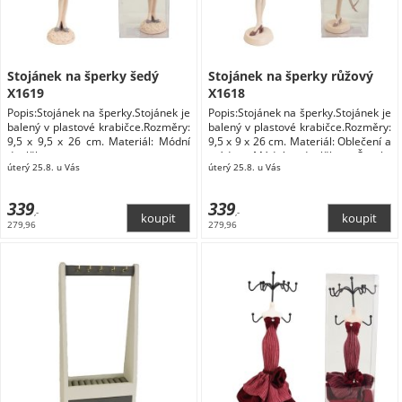
Stojánek na šperky šedý
Stojánek na šperky růžový
X1619
X1618
Popis:Stojánek na šperky.Stojánek je
Popis:Stojánek na šperky.Stojánek je
balený v plastové krabičce.Rozměry:
balený v plastové krabičce.Rozměry:
9,5 x 9,5 x 26 cm. Materiál: Módní
9,5 x 9 x 26 cm. Materiál: Oblečení a
doplňky
móda Módní doplňky Šperky
úterý 25.8. u Vás
úterý 25.8. u Vás
Dárkové krabičky na šperky
339
339
,-
,-
279,96
279,96