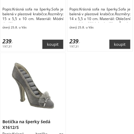
Popis:Krásná sofa na šperky.Sofa je
Popis:Krásná sofa na šperky.Sofa je
balená v plastové krabičce.Rozměry:
balená v plastové krabičce.Rozměry:
15 x 5,5 x 10 cm. Materiál: Módní
14 x 5,5 x 10 cm. Materiál: Oblečení
doplňky
a móda Módní doplňky Šperky
úterý 25.8. u Vás
úterý 25.8. u Vás
Dárkové krabičky na šperky
239
239
,-
,-
197,31
197,31
Botička na šperky šedá
X1612/S
Popis:Krásná botička na