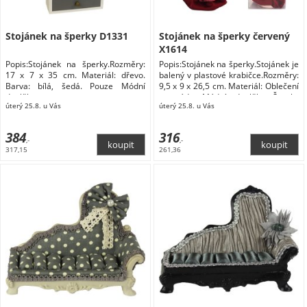
Stojánek na šperky D1331
Stojánek na šperky červený
X1614
Popis:Stojánek na šperky.Rozměry:
Popis:Stojánek na šperky.Stojánek je
17 x 7 x 35 cm. Materiál: dřevo.
balený v plastové krabičce.Rozměry:
Barva: bílá, šedá. Pouze Módní
9,5 x 9 x 26,5 cm. Materiál: Oblečení
doplňky
a móda Módní doplňky Šperky
úterý 25.8. u Vás
úterý 25.8. u Vás
Dárkové krabičky na šperky
384
316
,-
,-
317,15
261,36