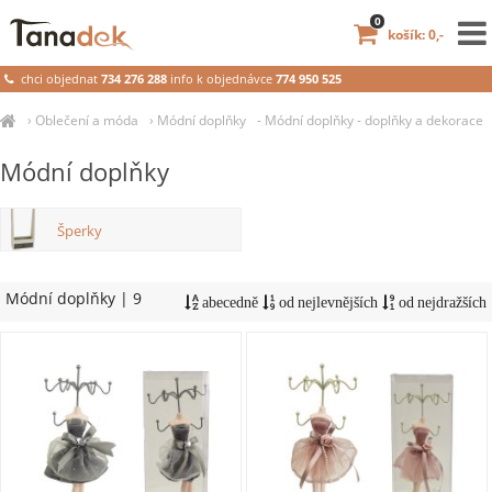
0
košík: 0,-
chci objednat
734 276 288
info k objednávce
774 950 525
›
Oblečení a móda
›
Módní doplňky
- Módní doplňky - doplňky a dekorace
Módní doplňky
Šperky
Módní doplňky
| 9
abecedně
od nejlevnějších
od nejdražších