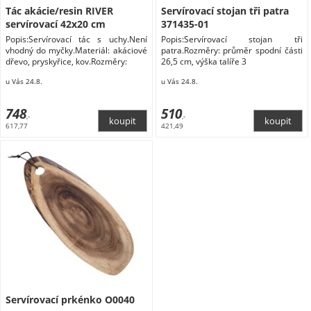
Tác akácie/resin RIVER
Servírovací stojan tři patra
servírovací 42x20 cm
371435-01
Popis:Servírovací tác s uchy.Není
Popis:Servírovací stojan tři
vhodný do myčky.Materiál: akáciové
patra.Rozměry: průměr spodní části
dřevo, pryskyřice, kov.Rozměry:
26,5 cm, výška talíře 3
u Vás 24.8.
u Vás 24.8.
748
510
,-
,-
617,77
421,49
Servírovací prkénko O0040