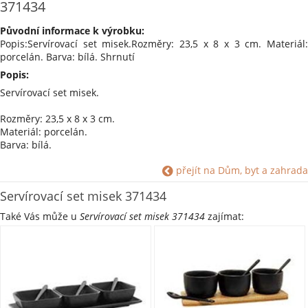
371434
Původní informace k výrobku:
Popis:Servírovací set misek.Rozměry: 23,5 x 8 x 3 cm. Materiál:
porcelán. Barva: bílá. Shrnutí
Popis:
Servírovací set misek.
Rozměry: 23,5 x 8 x 3 cm.
Materiál: porcelán.
Barva: bílá.
přejít na Dům, byt a zahrada
Shrnutí parametrů:
Materiál: Porcelán
Servírovací set misek 371434
Barva: Bílá #ffffff
Také Vás může u
Servírovací set misek 371434
zajímat: