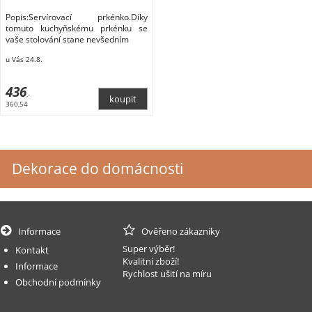
Popis:Servírovací prkénko.Díky
tomuto kuchyňskému prkénku se
vaše stolování stane nevšedním
u Vás 24.8.
436
,-
360,54
Dekorace do domácnosti
Informace
Ověřeno zákazníky
Super výběr!
Kontakt
Kvalitní zboží!
Informace
Rychlost ušití na míru
Obchodní podmínky