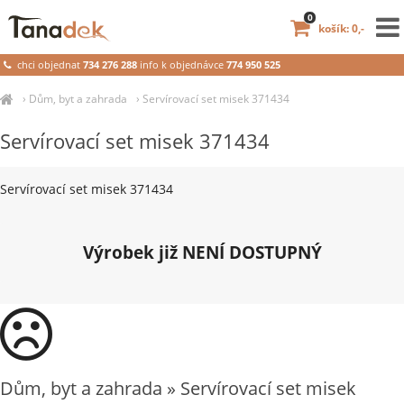
0
košík: 0,-
chci objednat
734 276 288
info k objednávce
774 950 525
›
Dům, byt a zahrada
›
Servírovací set misek 371434
Servírovací set misek 371434
Servírovací set misek 371434
Výrobek již NENÍ DOSTUPNÝ
Dům, byt a zahrada » Servírovací set misek