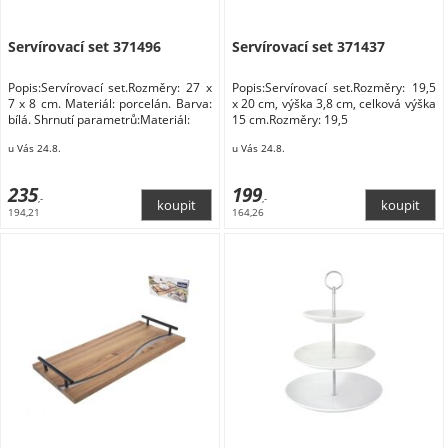
Servírovací set 371496
Servírovací set 371437
Popis:Servírovací set.Rozměry: 27 x
Popis:Servírovací set.Rozměry: 19,5
7 x 8 cm. Materiál: porcelán. Barva:
x 20 cm, výška 3,8 cm, celková výška
bílá. Shrnutí parametrů:Materiál:
15 cm.Rozměry: 19,5
u Vás 24.8.
u Vás 24.8.
235
199
,-
,-
194,21
164,26