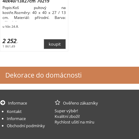
40x40/13x27cm 70219
Popis:Koš pultový na
kostře.Rozměry: 40 x 40 x 27 / 13
cm. Materiál: přírodní. Barva:
přírodní.
u Vás 24.8.
2 252
,-
1 861,49
Dekorace do domácnosti
Informace
Ověřeno zákazníky
Super výběr!
Kontakt
Kvalitní zboží!
Informace
Rychlost ušití na míru
Obchodní podmínky