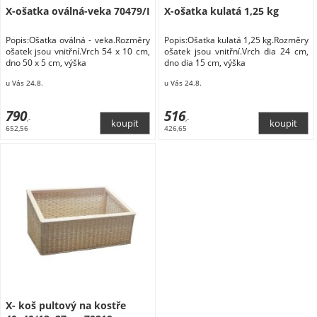
X-ošatka oválná-veka 70479/I
X-ošatka kulatá 1,25 kg
Popis:Ošatka oválná - veka.Rozměry
Popis:Ošatka kulatá 1,25 kg.Rozměry
ošatek jsou vnitřní.Vrch 54 x 10 cm,
ošatek jsou vnitřní.Vrch dia 24 cm,
dno 50 x 5 cm, výška
dno dia 15 cm, výška
u Vás 24.8.
u Vás 24.8.
790
516
,-
,-
652,56
426,65
X- koš pultový na kostře