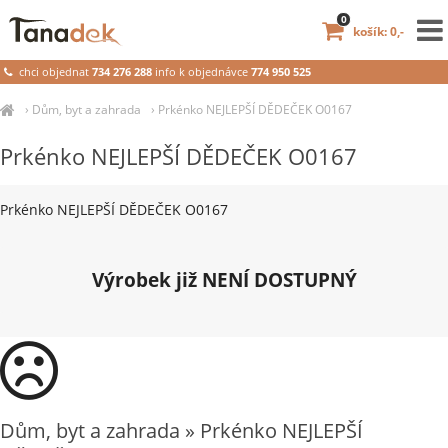
0
košík: 0,-
chci objednat
734 276 288
info k objednávce
774 950 525
›
Dům, byt a zahrada
›
Prkénko NEJLEPŠÍ DĚDEČEK O0167
Prkénko NEJLEPŠÍ DĚDEČEK O0167
Prkénko NEJLEPŠÍ DĚDEČEK O0167
Výrobek již NENÍ DOSTUPNÝ
Dům, byt a zahrada » Prkénko NEJLEPŠÍ