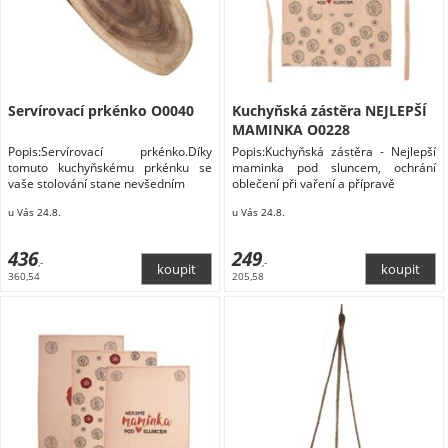
Servírovací prkénko O0040
Kuchyňská zástěra NEJLEPŠÍ
MAMINKA O0228
Popis:Servírovací prkénko.Díky
Popis:Kuchyňská zástěra - Nejlepší
tomuto kuchyňskému prkénku se
maminka pod sluncem, ochrání
vaše stolování stane nevšedním
oblečení při vaření a přípravě
u Vás 24.8.
u Vás 24.8.
436
249
,-
,-
360,54
205,58