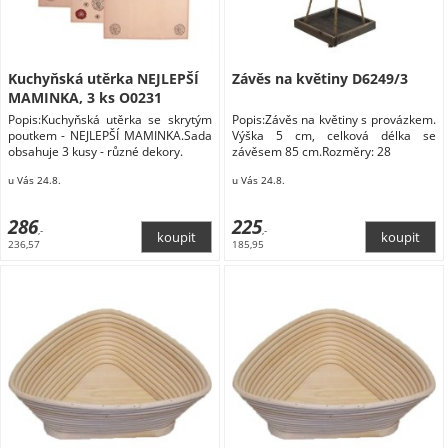
Kuchyňská utěrka NEJLEPŠÍ
Závěs na květiny D6249/3
MAMINKA, 3 ks O0231
Popis:Kuchyňská utěrka se skrytým
Popis:Závěs na květiny s provázkem.
poutkem - NEJLEPŠÍ MAMINKA.Sada
Výška 5 cm, celková délka se
obsahuje 3 kusy - různé dekory.
závěsem 85 cm.Rozměry: 28
u Vás 24.8.
u Vás 24.8.
286
225
,-
,-
236,57
185,95