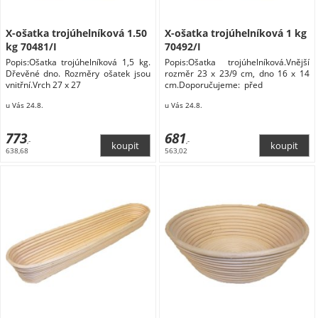
X-ošatka trojúhelníková 1.50
X-ošatka trojúhelníková 1 kg
kg 70481/I
70492/I
Popis:Ošatka trojúhelníková 1,5 kg.
Popis:Ošatka trojúhelníková.Vnější
Dřevěné dno. Rozměry ošatek jsou
rozměr 23 x 23/9 cm, dno 16 x 14
vnitřní.Vrch 27 x 27
cm.Doporučujeme: před
u Vás 24.8.
u Vás 24.8.
773
681
,-
,-
638,68
563,02