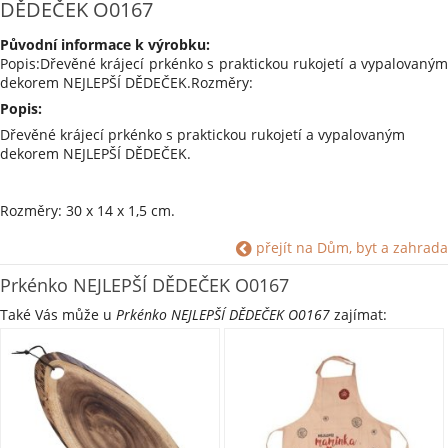
DĚDEČEK O0167
Původní informace k výrobku:
Popis:Dřevěné krájecí prkénko s praktickou rukojetí a vypalovaným
dekorem NEJLEPŠÍ DĚDEČEK.Rozměry:
Popis:
Dřevěné krájecí prkénko s praktickou rukojetí a vypalovaným
dekorem NEJLEPŠÍ DĚDEČEK.
Rozměry: 30 x 14 x 1,5 cm.
Materiál: dřevo.
přejít na Dům, byt a zahrada
Barva: příro.
Výrobce: VELKOOBCHOD ORION, spol. s r.o. Nedošín 132, 570 01
Prkénko NEJLEPŠÍ DĚDEČEK O0167
Litomyšl zasilka@orion.lit.cz .
Také Vás může u
Prkénko NEJLEPŠÍ DĚDEČEK O0167
zajímat:
Shrnutí parametrů:
Materiál: Dřevo
Barva: Příro #DCCB96
Styly a Motivy: Obdelník