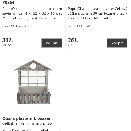
P0254
Popis:Obal s plastem
Popis:Obal s plastem velký.Celková
závěsný.Rozměry: 32 x 32 x 16 cm.
výška s uchem 30 cm.Rozměry: 28 x
Materiál: proutí, plast. Barva: bílá.
16 x 30 / 11 cm. Materiál:
pátek 21.8. u Vás
pátek 21.8. u Vás
361
361
,-
,-
298,55
298,55
Obal s plastem k osázení
velký DOMEČEK D6165/V
Popis:Dekorační obal s