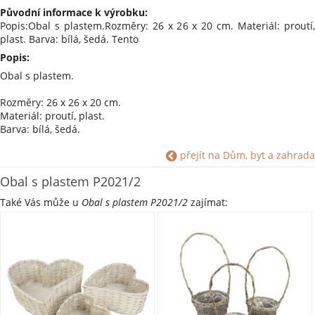
Původní informace k výrobku:
Popis:Obal s plastem.Rozměry: 26 x 26 x 20 cm. Materiál: proutí,
plast. Barva: bílá, šedá. Tento
Popis:
Obal s plastem.
Rozměry: 26 x 26 x 20 cm.
Materiál: proutí, plast.
Barva: bílá, šedá.
Tento výrobek je vyrobený ručně, tudíž nemusí být 100%
přejít na Dům, byt a zahrada
vodotěsný.
Obal s plastem P2021/2
Shrnutí parametrů:
Materiál: Proutí
Také Vás může u
Obal s plastem P2021/2
zajímat:
Materiál: Plast
Barva: Bílá #ffffff
Barva: Šedá #a9a9a9
Styly a Motivy: Kruh