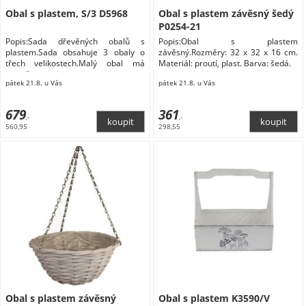
Obal s plastem, S/3 D5968
Obal s plastem závěsný šedý
P0254-21
Popis:Sada dřevěných obalů s
Popis:Obal s plastem
plastem.Sada obsahuje 3 obaly o
závěsný.Rozměry: 32 x 32 x 16 cm.
třech velikostech.Malý obal má
Materiál: proutí, plast. Barva: šedá.
rozměry:
pátek 21.8. u Vás
pátek 21.8. u Vás
679
361
,-
,-
560,95
298,55
Obal s plastem závěsný
Obal s plastem K3590/V