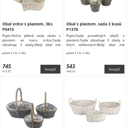
Obal srdce s plastem, 3ks
Obal s plastem, sada 3 kusů
P0415
P1370
Popis:Velice pěkná sada obalu s
Popis:Sada proutěných obalů s
plastem ve tvaru srdce.Sada
plastem.Sada obsahuje 3 obaly o
obsahuje 3 obaly.Malý obal má
třech velikostech.Malý obal má
rozměry
průměr
pátek 21.8. u Vás
pátek 21.8. u Vás
745
543
,-
,-
615,87
448,35