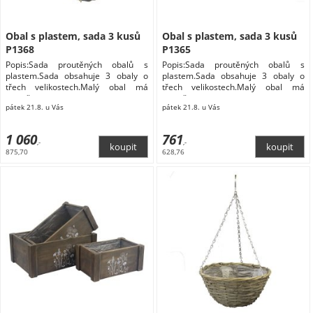
Obal s plastem, sada 3 kusů
Obal s plastem, sada 3 kusů
P1368
P1365
Popis:Sada proutěných obalů s
Popis:Sada proutěných obalů s
plastem.Sada obsahuje 3 obaly o
plastem.Sada obsahuje 3 obaly o
třech velikostech.Malý obal má
třech velikostech.Malý obal má
rozměry
rozměry
pátek 21.8. u Vás
pátek 21.8. u Vás
1 060
761
,-
,-
875,70
628,76