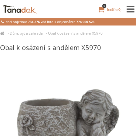
0
košík: 0,-
chci objednat
734 276 288
info k objednávce
774 950 525
›
Dům, byt a zahrada
›
Obal k osázení s andělem X5970
Obal k osázení s andělem X5970