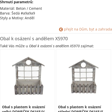
Shrnutí parametrů:
Materiál: Beton / Cement
Barva: Šedá #a9a9a9
Styly a Motivy: Anděl
přejít na Dům, byt a zahrada
Obal k osázení s andělem X5970
Také Vás může u
Obal k osázení s andělem X5970
zajímat:
Obal s plastem k osázení
Obal s plastem k osázení
velký DOMEČEK D6165/V
střední DOMEČEK D6165/S