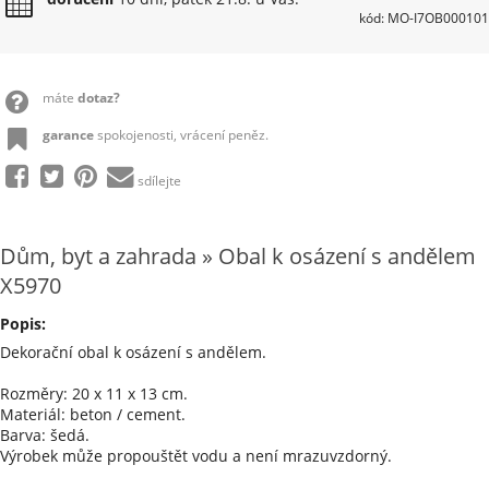
kód: MO-I7OB000101
máte
dotaz?
garance
spokojenosti, vrácení peněz.
sdílejte
Dům, byt a zahrada » Obal k osázení s andělem
X5970
Popis:
Dekorační obal k osázení s andělem.
Rozměry: 20 x 11 x 13 cm.
Materiál: beton / cement.
Barva: šedá.
Výrobek může propouštět vodu a není mrazuvzdorný.