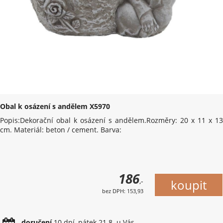
Obal k osázení s andělem X5970
Popis:Dekorační obal k osázení s andělem.Rozměry: 20 x 11 x 13
cm. Materiál: beton / cement. Barva:
186
,-
bez DPH: 153,93
doručení
10 dní, pátek 21.8. u Vás.