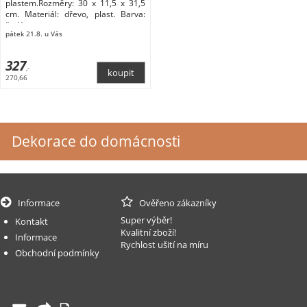
plastem.Rozměry: 30 x 11,5 x 31,5
cm. Materiál: dřevo, plast. Barva:
šedá.
pátek 21.8. u Vás
327
,-
270,66
Dekorace do domácnosti
Informace
Ověřeno zákazníky
Super výběr!
Kontakt
Kvalitní zboží!
Informace
Rychlost ušití na míru
Obchodní podmínky