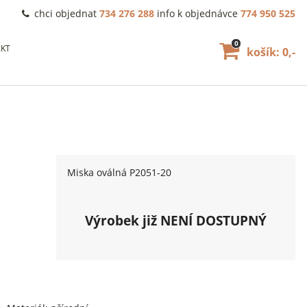
chci objednat
734 276 288
info k objednávce
774 950 525
0
KT
košík: 0,-
Miska oválná P2051-20
Výrobek již NENÍ DOSTUPNÝ