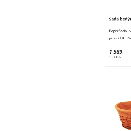
Sada bedýn
Popis:Sada 
pěti velikos
pátek 21.8. u V
cm25
1 589
,-
1 313,06