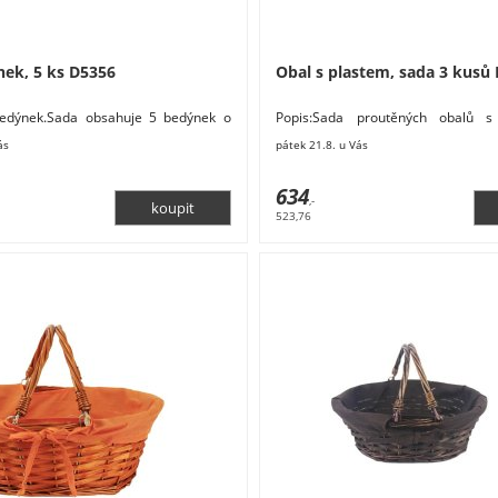
ek, 5 ks D5356
Obal s plastem, sada 3 kusů
bedýnek.Sada obsahuje 5 bedýnek o
Popis:Sada proutěných obalů s
tech.Rozměry: 21 x 12,5 cm, výška 10
obsahuje 3 obaly o třech velikoste
ás
pátek 21.8. u Vás
rozměry
634
,-
523,76