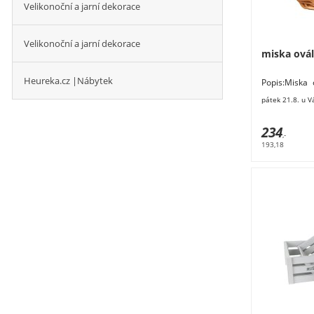
Velikonoční a jarní dekorace
Velikonoční a jarní dekorace
miska ová
Heureka.cz |Nábytek
Popis:Miska
Materiál: pro
pátek 21.8. u V
234
,-
193,18