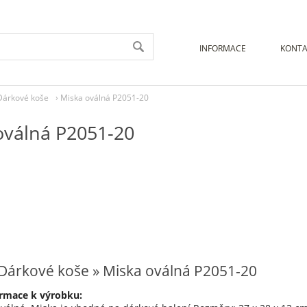
INFORMACE
KONTA
Dárkové koše
›
Miska oválná P2051-20
oválná P2051-20
Dárkové koše » Miska oválná P2051-20
rmace k výrobku: