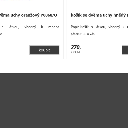
dvěma uchy oranžový P0068/O
košík se dvěma uchy hnědý 
ík s látkou, vhodný k mnoha
Popis:Košík s látkou, vhodný k 
měry: 35,5 x 27,5 x 13 cm. Materiál:
Rozměry: 29 x 21 x 22 cm. Materiál: p
ás
pátek 21.8. u Vás
270
,-
223,14