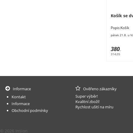
Košík se 
Popis:Koš
využitím.Roz
pátek 21.8. u V
proutí,
380
,-
314,05
Informace
Ověřeno zákazníky
Super výběr!
Kontakt
Kvalitní zboží!
Informace
Rychlost ušití na míru
Obchodní podmínky
© 2026 Insion