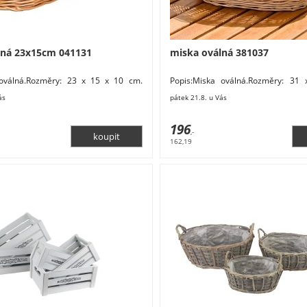
lná 23x15cm 041131
miska oválná 381037
 oválná.Rozměry: 23 x 15 x 10 cm.
Popis:Miska oválná.Rozměry: 31
utí. Barva: přírodní. Údržba: Vysát
Materiál: přírodní. Barva: hnědá, př
ás
pátek 21.8. u Vás
196
,-
162,19