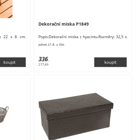
Dekorační miska P1849
 x 22 x 8 cm.
Popis:Dekorační miska z hyacintu.Rozměry: 32,5 x
írodní. Údržba:
25,5 x 12 / 8 cm. Materiál: přírodní. Barva:
pátek 21.8. u Vás
336
,-
277,89