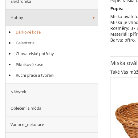
Popis:Miska o
Elektronika
Popis:
Miska oválná
Hobby
Miska je vho
Rozměry: 37 x
Dárkové koše
Materiál: přír
Barva: příro.
Galanterie
Údržba: Vysát
Chovatelské potřeby
Shrnutí para
Miska ová
Piknikové koše
Materiál: Přír
Barva: Příro
Také Vás mů
Ruční práce a tvoření
Styly a Motivy
Nábytek
Oblečení a móda
Vanocni_dekorace