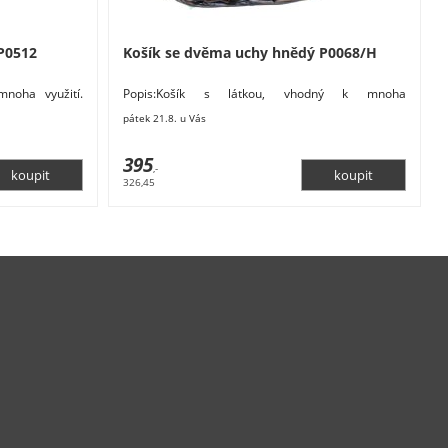
P0512
Košík se dvěma uchy hnědý P0068/H
mnoha využití.
Popis:Košík s látkou, vhodný k mnoha
routí, textil.
využitím.Rozměry: 35,5 x 27,5 x 13 cm. Materiál:
pátek 21.8. u Vás
proutí,
395
,-
326,45