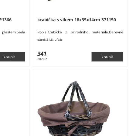
 P1366
krabička s víkem 18x35x14cm 371150
 plastem.Sada
Popis:Krabička z přírodního materiálu.Barevně
ch.Malý obal má
upravena určena pro praktické využití i pro
pátek 21.8. u Vás
dekoraci.Rozměry:
341
,-
282,02