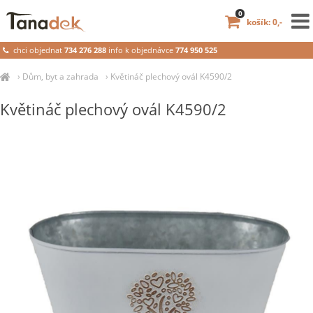
0
košík: 0,-
chci objednat
734 276 288
info k objednávce
774 950 525
›
Dům, byt a zahrada
›
Květináč plechový ovál K4590/2
Květináč plechový ovál K4590/2