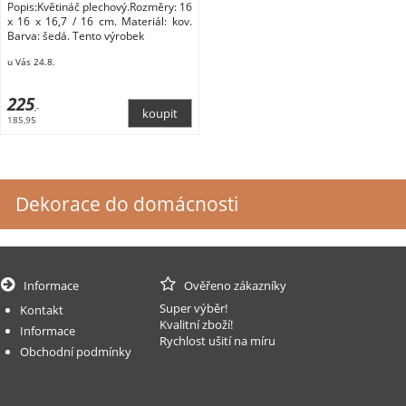
Popis:Květináč plechový.Rozměry: 16
x 16 x 16,7 / 16 cm. Materiál: kov.
Barva: šedá. Tento výrobek
u Vás 24.8.
225
,-
185,95
Dekorace do domácnosti
Informace
Ověřeno zákazníky
Super výběr!
Kontakt
Kvalitní zboží!
Informace
Rychlost ušití na míru
Obchodní podmínky