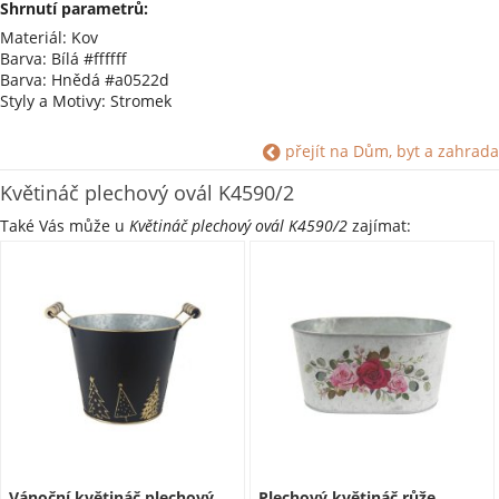
Shrnutí parametrů:
Materiál: Kov
Barva: Bílá #ffffff
Barva: Hnědá #a0522d
Styly a Motivy: Stromek
přejít na Dům, byt a zahrada
Květináč plechový ovál K4590/2
Také Vás může u
Květináč plechový ovál K4590/2
zajímat:
Vánoční květináč plechový
Plechový květináč růže