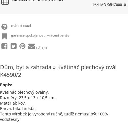
kód: MO-S6HC000101
máte
dotaz?
garance
spokojenosti, vrácení peněz.
sdílejte
Dům, byt a zahrada » Květináč plechový ovál
K4590/2
Popis:
Květináč plechový oválný.
Rozměry: 23,5 x 13 x 10,5 cm.
Materiál: kov.
Barva: bílá, hnědá.
Tento výrobek je vyrobený ručně, tudíž nemusí být 100%
vodotěsný.