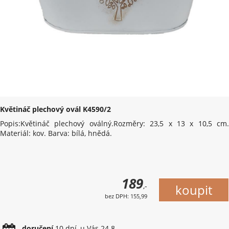
Květináč plechový ovál K4590/2
Popis:Květináč plechový oválný.Rozměry: 23,5 x 13 x 10,5 cm.
Materiál: kov. Barva: bílá, hnědá.
189
,-
bez DPH: 155,99
doručení
10 dní, u Vás 24.8.