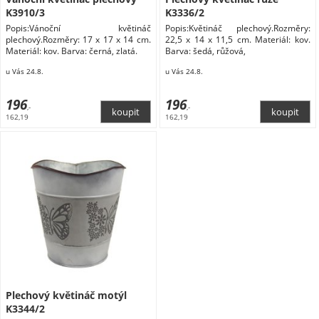
K3910/3
K3336/2
Popis:Vánoční květináč
Popis:Květináč plechový.Rozměry:
plechový.Rozměry: 17 x 17 x 14 cm.
22,5 x 14 x 11,5 cm. Materiál: kov.
Materiál: kov. Barva: černá, zlatá.
Barva: šedá, růžová,
u Vás 24.8.
u Vás 24.8.
196
196
,-
,-
162,19
162,19
Plechový květináč motýl
K3344/2