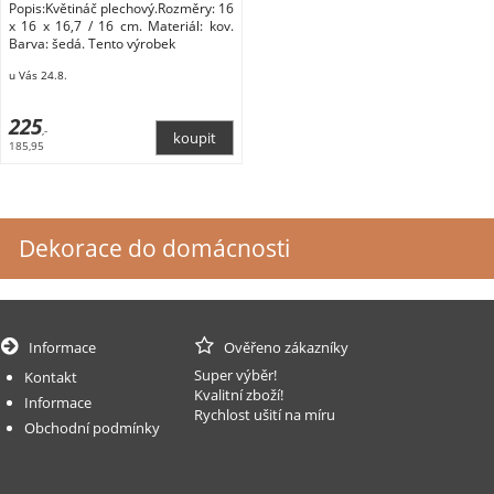
Popis:Květináč plechový.Rozměry: 16
x 16 x 16,7 / 16 cm. Materiál: kov.
Barva: šedá. Tento výrobek
u Vás 24.8.
225
,-
185,95
Dekorace do domácnosti
Informace
Ověřeno zákazníky
Super výběr!
Kontakt
Kvalitní zboží!
Informace
Rychlost ušití na míru
Obchodní podmínky