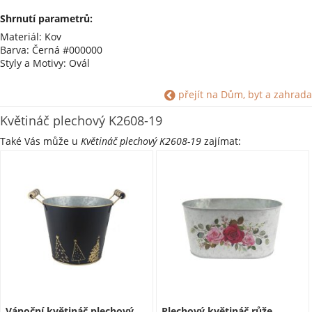
Shrnutí parametrů:
Materiál: Kov
Barva: Černá #000000
Styly a Motivy: Ovál
přejít na Dům, byt a zahrada
Květináč plechový K2608-19
Také Vás může u
Květináč plechový K2608-19
zajímat:
Vánoční květináč plechový
Plechový květináč růže