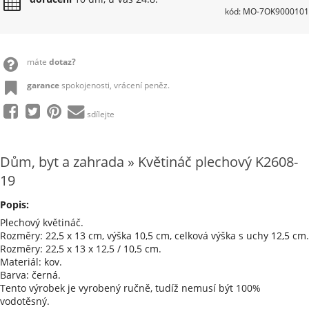
kód: MO-7OK9000101
máte
dotaz?
garance
spokojenosti, vrácení peněz.
sdílejte
Dům, byt a zahrada » Květináč plechový K2608-
19
Popis:
Plechový květináč.
Rozměry: 22,5 x 13 cm, výška 10,5 cm, celková výška s uchy 12,5 cm.
Rozměry: 22,5 x 13 x 12,5 / 10,5 cm.
Materiál: kov.
Barva: černá.
Tento výrobek je vyrobený ručně, tudíž nemusí být 100%
vodotěsný.