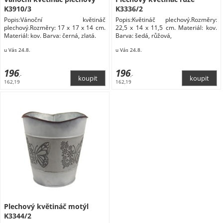
K3910/3
K3336/2
Popis:Vánoční květináč
Popis:Květináč plechový.Rozměry:
plechový.Rozměry: 17 x 17 x 14 cm.
22,5 x 14 x 11,5 cm. Materiál: kov.
Materiál: kov. Barva: černá, zlatá.
Barva: šedá, růžová,
u Vás 24.8.
u Vás 24.8.
196
196
,-
,-
162,19
162,19
Plechový květináč motýl
K3344/2