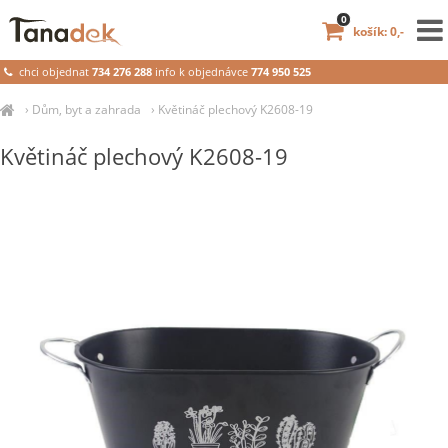
0
košík: 0,-
chci objednat
734 276 288
info k objednávce
774 950 525
›
Dům, byt a zahrada
›
Květináč plechový K2608-19
Květináč plechový K2608-19