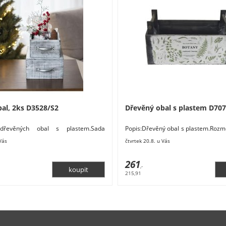
al, 2ks D3528/S2
Dřevěný obal s plastem D70
 dřevěných obal s plastem.Sada
Popis:Dřevěný obal s plastem.Rozmě
baly o dvou velikostech.Menší obal
15,5 / 11,5 cm. Materiál: dřevo, plas
 Vás
čtvrtek 20.8. u Vás
261
,-
215,91