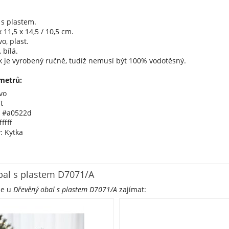
 s plastem.
 11,5 x 14,5 / 10,5 cm.
o, plast.
 bílá.
k je vyrobený ručně, tudíž nemusí být 100% vodotěsný.
metrů:
vo
t
á #a0522d
ffff
: Kytka
bal s plastem D7071/A
že u
Dřevěný obal s plastem D7071/A
zajímat: