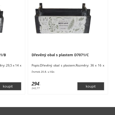
71/B
Dřevěný obal s plastem D7071/C
ry: 29,5 x 14 x
Popis:Dřevěný obal s plastem.Rozměry: 36 x 16 x
t. Barva:
16,5 / 12,5 cm. Materiál: dřevo, plast. Barva:
čtvrtek 20.8. u Vás
294
,-
242,77