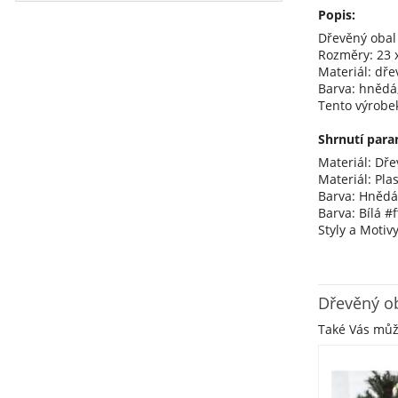
Popis:
Dřevěný obal
Rozměry: 23 x
Materiál: dřev
Barva: hnědá,
Tento výrobe
Shrnutí para
Materiál: Dře
Materiál: Plas
Barva: Hněd
Barva: Bílá #ff
Styly a Motivy
Dřevěný o
Také Vás mů