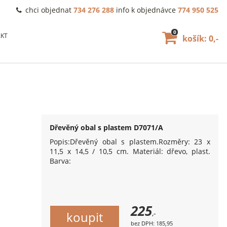
chci objednat
734 276 288
info k objednávce
774 950 525
0
KT
košík: 0,-
Dřevěný obal s plastem D7071/A
Popis:Dřevěný obal s plastem.Rozměry: 23 x
11,5 x 14,5 / 10,5 cm. Materiál: dřevo, plast.
Barva:
225
,-
bez DPH: 185,95