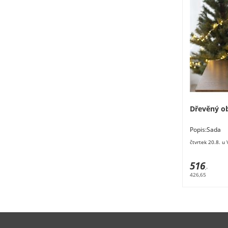
Dřevěný ob
Popis:Sada
obsahuje 2 o
čtvrtek 20.8. u
má rozměry
516
,-
426,65