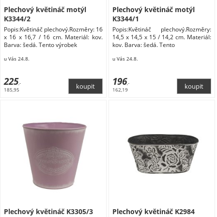
Plechový květináč motýl
Plechový květináč motýl
K3344/2
K3344/1
Popis:Květináč plechový.Rozměry: 16
Popis:Květináč plechový.Rozměry:
x 16 x 16,7 / 16 cm. Materiál: kov.
14,5 x 14,5 x 15 / 14,2 cm. Materiál:
Barva: šedá. Tento výrobek
kov. Barva: šedá. Tento
u Vás 24.8.
u Vás 24.8.
225
196
,-
,-
185,95
162,19
Plechový květináč K3305/3
Plechový květináč K2984