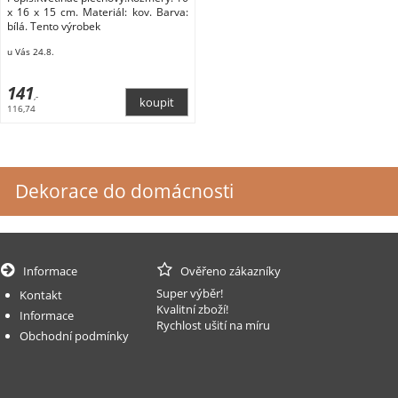
x 16 x 15 cm. Materiál: kov. Barva:
bílá. Tento výrobek
u Vás 24.8.
141
,-
116,74
Dekorace do domácnosti
Informace
Ověřeno zákazníky
Super výběr!
Kontakt
Kvalitní zboží!
Informace
Rychlost ušití na míru
Obchodní podmínky