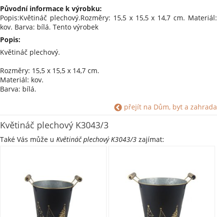
Původní informace k výrobku:
Popis:Květináč plechový.Rozměry: 15,5 x 15,5 x 14,7 cm. Materiál:
kov. Barva: bílá. Tento výrobek
Popis:
Květináč plechový.
Rozměry: 15,5 x 15,5 x 14,7 cm.
Materiál: kov.
Barva: bílá.
Tento výrobek je vyrobený ručně, tudíž nemusí být 100%
přejít na Dům, byt a zahrada
vodotěsný.
Květináč plechový K3043/3
Shrnutí parametrů:
Materiál: Kov
Také Vás může u
Květináč plechový K3043/3
zajímat:
Barva: Bílá #ffffff
Styly a Motivy: Kruh