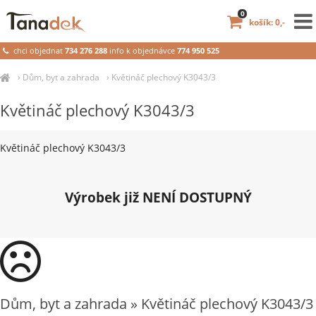
0
košík: 0,-
chci objednat
734 276 288
info k objednávce
774 950 525
›
Dům, byt a zahrada
›
Květináč plechový K3043/3
Květináč plechový K3043/3
Květináč plechový K3043/3
Výrobek již NENÍ DOSTUPNÝ
Dům, byt a zahrada » Květináč plechový K3043/3