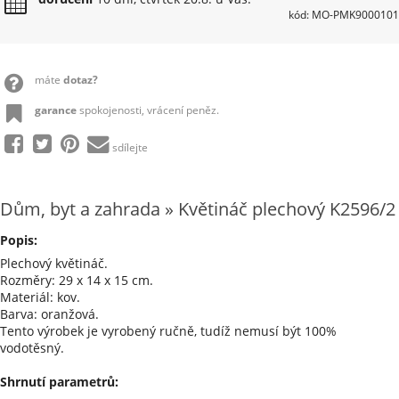
kód: MO-PMK9000101
máte
dotaz?
garance
spokojenosti, vrácení peněz.
sdílejte
Dům, byt a zahrada » Květináč plechový K2596/2
Popis:
Plechový květináč.
Rozměry: 29 x 14 x 15 cm.
Materiál: kov.
Barva: oranžová.
Tento výrobek je vyrobený ručně, tudíž nemusí být 100%
vodotěsný.
Shrnutí parametrů: