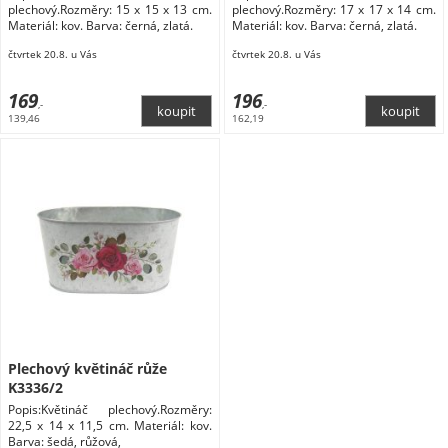
plechový.Rozměry: 15 x 15 x 13 cm.
plechový.Rozměry: 17 x 17 x 14 cm.
Materiál: kov. Barva: černá, zlatá.
Materiál: kov. Barva: černá, zlatá.
čtvrtek 20.8. u Vás
čtvrtek 20.8. u Vás
169
196
,-
,-
139,46
162,19
Plechový květináč růže
K3336/2
Popis:Květináč plechový.Rozměry:
22,5 x 14 x 11,5 cm. Materiál: kov.
Barva: šedá, růžová,