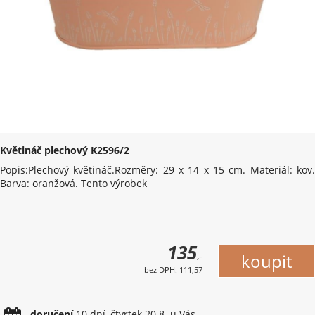
Květináč plechový K2596/2
Popis:Plechový květináč.Rozměry: 29 x 14 x 15 cm. Materiál: kov.
Barva: oranžová. Tento výrobek
135
,-
bez DPH: 111,57
doručení
10 dní, čtvrtek 20.8. u Vás.