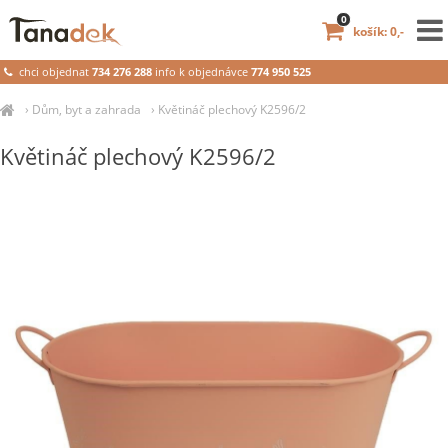
0
košík: 0,-
chci objednat
734 276 288
info k objednávce
774 950 525
›
Dům, byt a zahrada
›
Květináč plechový K2596/2
Květináč plechový K2596/2