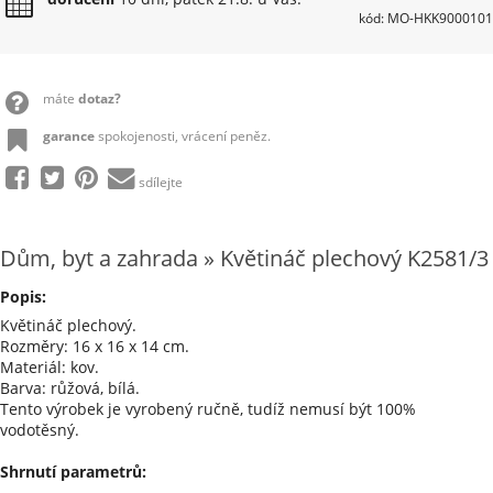
kód: MO-HKK9000101
máte
dotaz?
garance
spokojenosti, vrácení peněz.
sdílejte
Dům, byt a zahrada » Květináč plechový K2581/3
Popis:
Květináč plechový.
Rozměry: 16 x 16 x 14 cm.
Materiál: kov.
Barva: růžová, bílá.
Tento výrobek je vyrobený ručně, tudíž nemusí být 100%
vodotěsný.
Shrnutí parametrů: