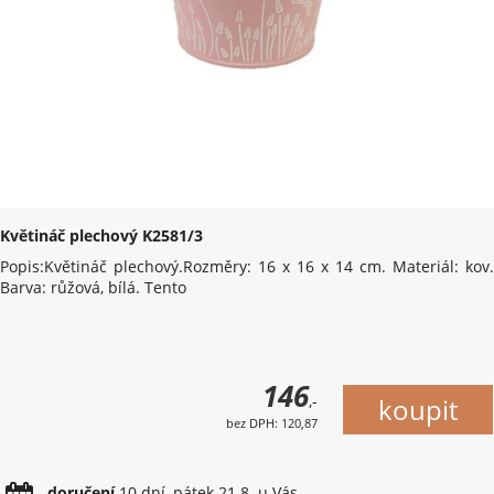
Květináč plechový K2581/3
Popis:Květináč plechový.Rozměry: 16 x 16 x 14 cm. Materiál: kov.
Barva: růžová, bílá. Tento
146
,-
bez DPH: 120,87
doručení
10 dní, pátek 21.8. u Vás.