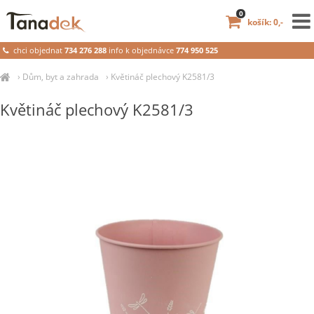
0
košík: 0,-
chci objednat
734 276 288
info k objednávce
774 950 525
›
Dům, byt a zahrada
›
Květináč plechový K2581/3
Květináč plechový K2581/3