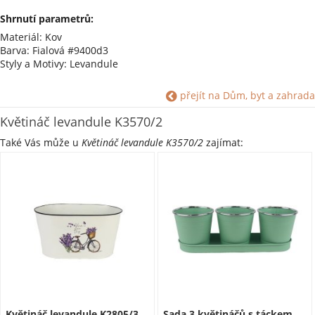
Shrnutí parametrů:
Materiál: Kov
Barva: Fialová #9400d3
Styly a Motivy: Levandule
přejít na Dům, byt a zahrada
Květináč levandule K3570/2
Také Vás může u
Květináč levandule K3570/2
zajímat:
Květináč levandule K2805/3
Sada 3 květináčů s táckem