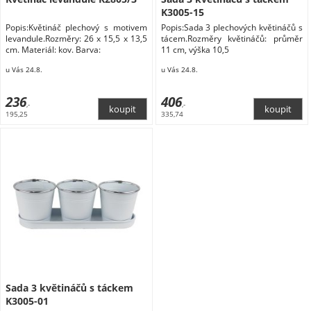
K3005-15
Popis:Květináč plechový s motivem
Popis:Sada 3 plechových květináčů s
levandule.Rozměry: 26 x 15,5 x 13,5
tácem.Rozměry květináčů: průměr
cm. Materiál: kov. Barva:
11 cm, výška 10,5
u Vás 24.8.
u Vás 24.8.
236
406
,-
,-
195,25
335,74
Sada 3 květináčů s táckem
K3005-01