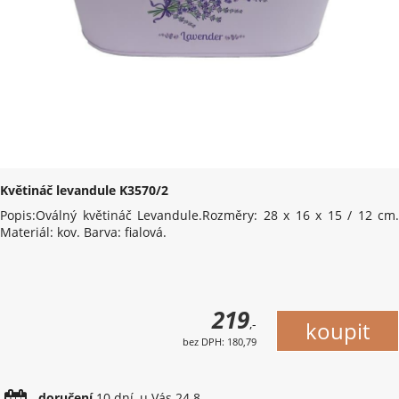
Květináč levandule K3570/2
Popis:Oválný květináč Levandule.Rozměry: 28 x 16 x 15 / 12 cm.
Materiál: kov. Barva: fialová.
219
,-
bez DPH: 180,79
doručení
10 dní, u Vás 24.8.