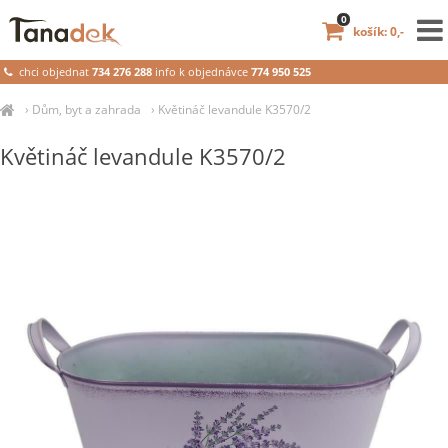
0
košík: 0,-
chci objednat
734 276 288
info k objednávce
774 950 525
›
Dům, byt a zahrada
›
Květináč levandule K3570/2
Květináč levandule K3570/2