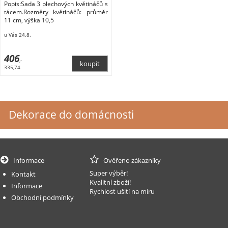
Popis:Sada 3 plechových květináčů s
tácem.Rozměry květináčů: průměr
11 cm, výška 10,5
u Vás 24.8.
406
,-
335,74
Dekorace do domácnosti
Informace
Ověřeno zákazníky
Super výběr!
Kontakt
Kvalitní zboží!
Informace
Rychlost ušití na míru
Obchodní podmínky