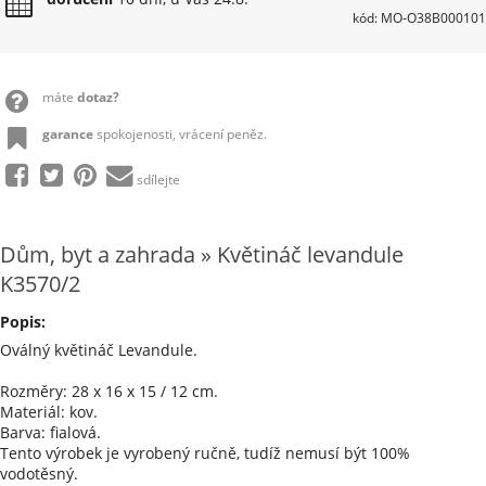
kód: MO-O38B000101
máte
dotaz?
garance
spokojenosti, vrácení peněz.
sdílejte
Dům, byt a zahrada » Květináč levandule
K3570/2
Popis:
Oválný květináč Levandule.
Rozměry: 28 x 16 x 15 / 12 cm.
Materiál: kov.
Barva: fialová.
Tento výrobek je vyrobený ručně, tudíž nemusí být 100%
vodotěsný.