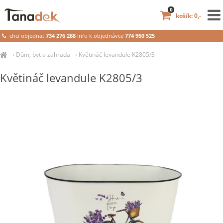
0
košík: 0,-
chci objednat
734 276 288
info k objednávce
774 950 525
›
Dům, byt a zahrada
›
Květináč levandule K2805/3
Květináč levandule K2805/3