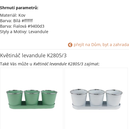
Shrnutí parametrů:
Materiál: Kov
Barva: Bílá #ffffff
Barva: Fialová #9400d3
Styly a Motivy: Levandule
přejít na Dům, byt a zahrada
Květináč levandule K2805/3
Také Vás může u
Květináč levandule K2805/3
zajímat: