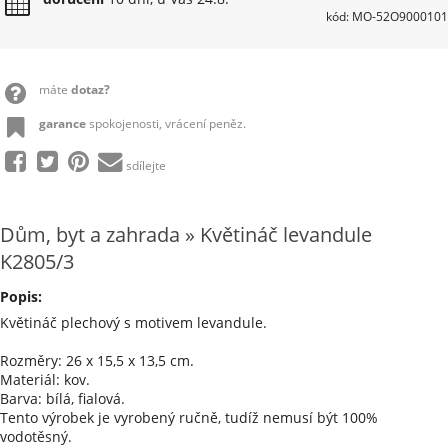
kód: MO-52O9000101
máte
dotaz?
garance
spokojenosti, vrácení peněz.
sdílejte
Dům, byt a zahrada » Květináč levandule
K2805/3
Popis:
Květináč plechový s motivem levandule.
Rozměry: 26 x 15,5 x 13,5 cm.
Materiál: kov.
Barva: bílá, fialová.
Tento výrobek je vyrobený ručně, tudíž nemusí být 100%
vodotěsný.