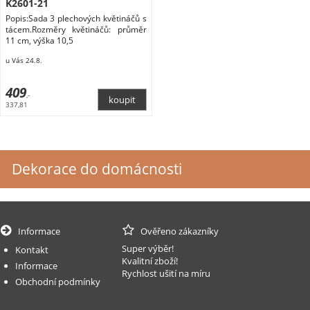
K2601-21
Popis:Sada 3 plechových květináčů s
tácem.Rozměry květináčů: průměr
11 cm, výška 10,5
u Vás 24.8.
409
,-
337,81
Dekorace do domácnosti
Informace
Ověřeno zákazníky
Super výběr!
Kontakt
Kvalitní zboží!
Informace
Rychlost ušití na míru
Obchodní podmínky