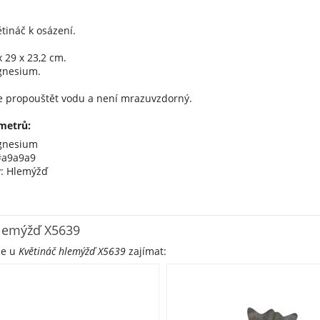
tináč k osázení.
 29 x 23,2 cm.
gnesium.
 propouštět vodu a není mrazuvzdorný.
metrů:
gnesium
#a9a9a9
y: Hlemýžď
hlemýžď X5639
že u
Květináč hlemýžď X5639
zajímat: