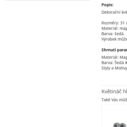
Popis:
Dekorační kvě
Rozměry: 31 x
Materiál: ma
Barva: šedá.
Výrobek může
Shrnutí para
Materiál: Ma
Barva: Šedá 
Styly a Motiv
Květináč 
Také Vás mů