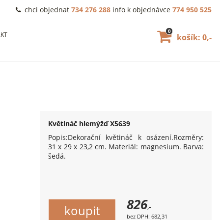
chci objednat
734 276 288
info k objednávce
774 950 525
0
KT
košík: 0,-
Květináč hlemýžď X5639
Popis:Dekorační květináč k osázení.Rozměry:
31 x 29 x 23,2 cm. Materiál: magnesium. Barva:
šedá.
826
,-
bez DPH: 682,31