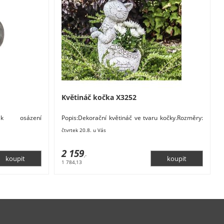
Květináč kočka X3252
 k osázení
Popis:Dekorační květináč ve tvaru kočky.Rozměry:
6 cm. Materiál:
30,5 x 25 x 48,5 cm. Materiál: magnesium. Barva:
čtvrtek 20.8. u Vás
2 159
,-
1 784,13