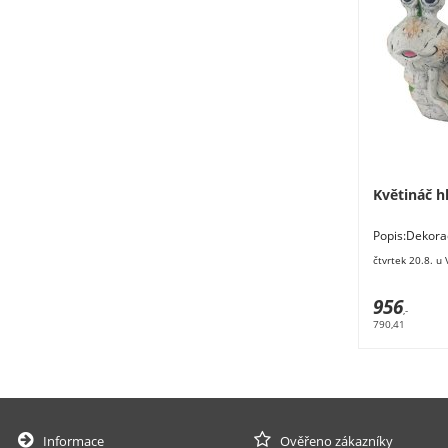
Květináč 
Popis:De
hlemýžď.Rozm
čtvrtek 20.8. u
magnesium.
956
,-
790,41
Informace
Ověřeno zákazníky