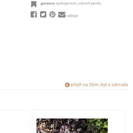
garance
spokojenosti, vrácení peněz.
sdílejte
přejít na Dům, byt a zahrada