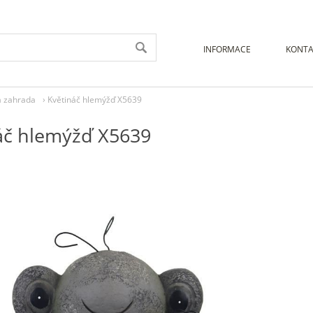
INFORMACE
KONTA
a zahrada
›
Květináč hlemýžď X5639
áč hlemýžď X5639