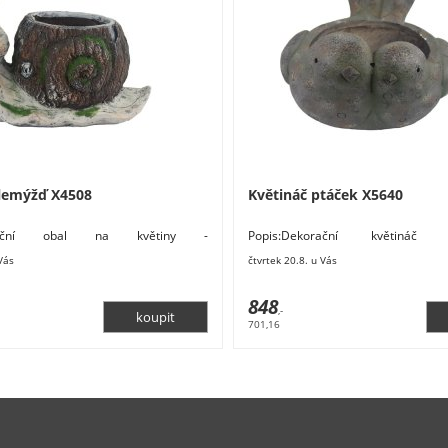
hlemýžď X4508
Květináč ptáček X5640
korační obal na květiny -
Popis:Dekorační květináč
ěry: 37 x 19,2 x 22,5 cm. Materiál:
ptáčci.Rozměry: 35,3 x 30,8 x 17,
 Vás
čtvrtek 20.8. u Vás
magnesium.
848
,-
701,16