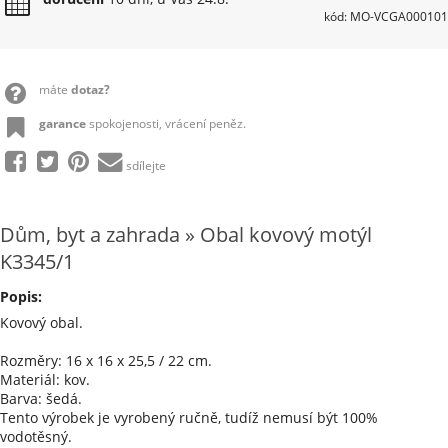
kód: MO-VCGA000101
máte
dotaz?
garance
spokojenosti, vrácení peněz.
sdílejte
Dům, byt a zahrada » Obal kovový motýl
K3345/1
Popis:
Kovový obal.
Rozměry: 16 x 16 x 25,5 / 22 cm.
Materiál: kov.
Barva: šedá.
Tento výrobek je vyrobený ručně, tudíž nemusí být 100%
vodotěsný.