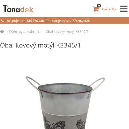
0
košík: 0,-
chci objednat
734 276 288
info k objednávce
774 950 525
›
Dům, byt a zahrada
›
Obal kovový motýl K3345/1
Obal kovový motýl K3345/1