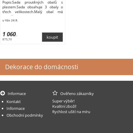
Popis:Sada proutěných obalů s
plastem.Sada obsahuje 3 obaly o
třech velikostech.Malý obal má
rozměry
u Vás 24.8.
1 060
,-
875,70
Dekorace do domácnosti
Informace
Ověřeno zákazníky
Super výběr!
Kontakt
Kvalitní zboží!
Informace
Rychlost ušití na míru
Obchodní podmínky