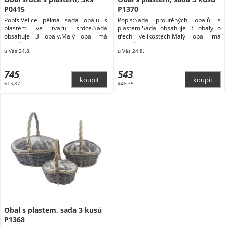
P0415
P1370
Popis:Velice pěkná sada obalu s
Popis:Sada proutěných obalů s
plastem ve tvaru srdce.Sada
plastem.Sada obsahuje 3 obaly o
obsahuje 3 obaly.Malý obal má
třech velikostech.Malý obal má
rozměry
průměr
u Vás 24.8.
u Vás 24.8.
745
543
,-
,-
615,87
448,35
Obal s plastem, sada 3 kusů
P1368