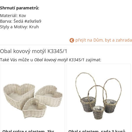
Shrnutí parametrů:
Materiál: Kov
Barva: Šedá #a9a9a9
Styly a Motivy: Kruh
přejít na Dům, byt a zahrada
Obal kovový motýl K3345/1
Také Vás může u
Obal kovový motýl K3345/1
zajímat:
Obal srdce s plastem, 3ks
Obal s plastem, sada 3 kusů