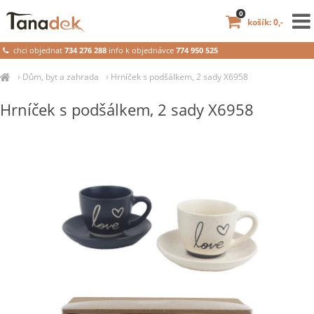
0
košík: 0,-
chci objednat
734 276 288
info k objednávce
774 950 525
›
Dům, byt a zahrada
›
Hrníček s podšálkem, 2 sady X6958
Hrníček s podšálkem, 2 sady X6958