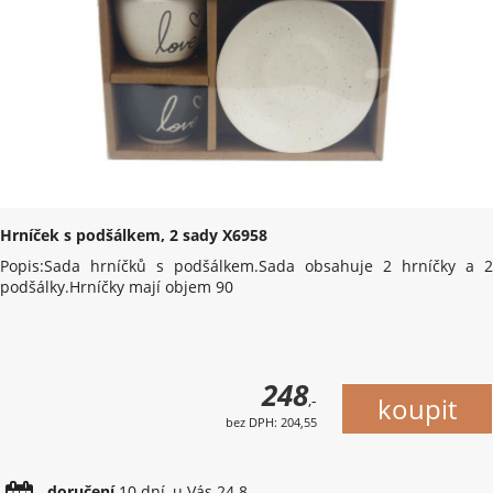
Hrníček s podšálkem, 2 sady X6958
Popis:Sada hrníčků s podšálkem.Sada obsahuje 2 hrníčky a 2
podšálky.Hrníčky mají objem 90
248
,-
bez DPH: 204,55
doručení
10 dní, u Vás 24.8.