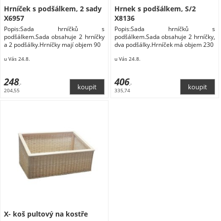
Hrníček s podšálkem, 2 sady
Hrnek s podšálkem, S/2
X6957
X8136
Popis:Sada hrníčků s
Popis:Sada hrníčků s
podšálkem.Sada obsahuje 2 hrníčky
podšálkem.Sada obsahuje 2 hrníčky,
a 2 podšálky.Hrníčky mají objem 90
dva podšálky.Hrníček má objem 230
u Vás 24.8.
u Vás 24.8.
248
406
,-
,-
204,55
335,74
X- koš pultový na kostře