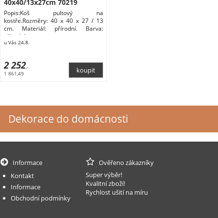
40x40/13x27cm 70219
Popis:Koš pultový na
kostře.Rozměry: 40 x 40 x 27 / 13
cm. Materiál: přírodní. Barva:
přírodní.
u Vás 24.8.
2 252
,-
1 861,49
Dekorace do domácnosti
Informace
Ověřeno zákazníky
Super výběr!
Kontakt
Kvalitní zboží!
Informace
Rychlost ušití na míru
Obchodní podmínky