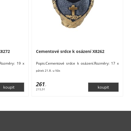
X8272
Cementové srdce k osázení X8262
.Rozměry: 19 x
Popis:Cementové srdce k osázení.Rozměry: 17 x
t. Barva: šedá,
11 x 14 cm. Materiál: beton / cement. Barva: šedá,
pátek 21.8. u Vás
261
,-
215,91