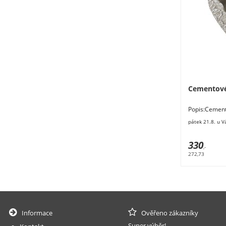
Cementové
Popis:Cement
24 x 8 cm. Ma
pátek 21.8. u V
330
,-
272,73
Informace
Ověřeno zákazníky
Super výběr!