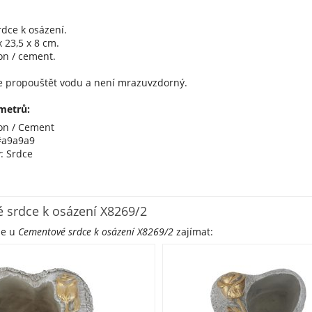
dce k osázení.
 23,5 x 8 cm.
on / cement.
 propouštět vodu a není mrazuvzdorný.
metrů:
ton / Cement
#a9a9a9
y: Srdce
 srdce k osázení X8269/2
že u
Cementové srdce k osázení X8269/2
zajímat: