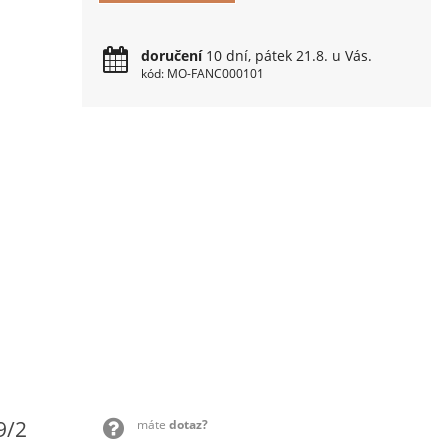
doručení
10 dní, pátek 21.8. u Vás.
kód: MO-FANC000101
9/2
máte
dotaz?