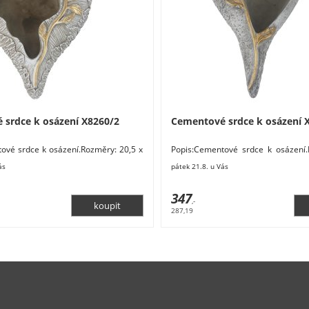
 srdce k osázení X8260/2
Cementové srdce k osázení 
ové srdce k osázení.Rozměry: 20,5 x
Popis:Cementové srdce k osázení
teriál: beton / cement. Barva: šedá,
28,5 x 9 cm. Materiál: beton / cemen
ás
pátek 21.8. u Vás
347
,-
287,19