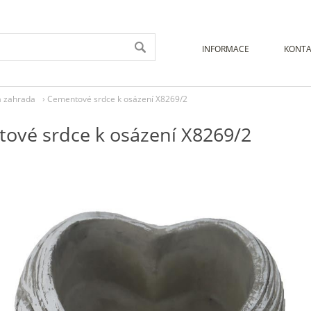
INFORMACE
KONTA
a zahrada
›
Cementové srdce k osázení X8269/2
ové srdce k osázení X8269/2