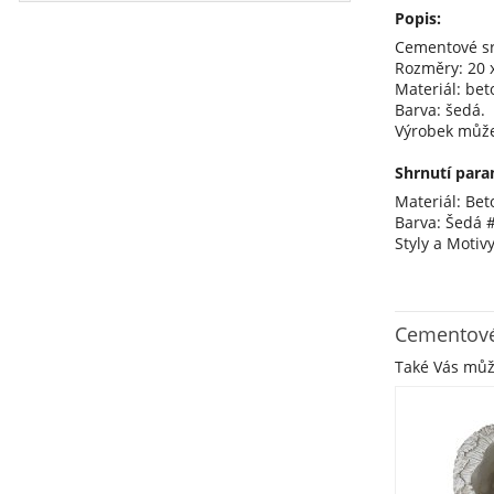
Popis:
Cementové sr
Rozměry: 20 x
Materiál: bet
Barva: šedá.
Výrobek může
Shrnutí para
Materiál: Be
Barva: Šedá 
Styly a Motiv
Cementové
Také Vás mů