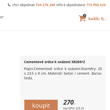
chci objednat
734 276 288
info k objednávce
774 950 525
0
KT
košík: 0,-
Cementové srdce k osázení X8269/2
Popis:Cementové srdce k osázení.Rozměry: 20
x 23,5 x 8 cm. Materiál: beton / cement. Barva:
šedá.
270
,-
bez DPH: 223,14