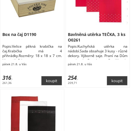
Box na čaj D1190
Bavlněná utěrka TEČKA, 3 ks
O0261
Popis:Velice pěkná krabička na
Popis:Kuchyňská utěrka na
čaj.Krabička má 4
nádobí.Sada obsahuje 3 kusy - různé
přihrádky.Rozměry: 18 x 18 x 7 cm.
dekory. Výborně saje. Praní na Dům
Materiál: Dózy na potraviny
a zahrada Domácnost Doplňky do
pátek 21.8. u Vás
pátek 21.8. u Vás
kuchyně Skladování a balení
potravin Dózy na potraviny
316
254
,-
,-
261,36
209,71