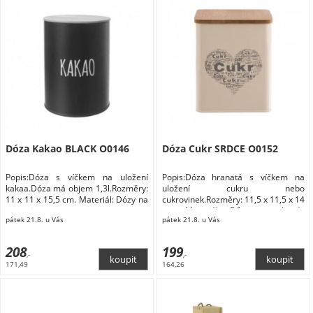
Dóza Kakao BLACK O0146
Dóza Cukr SRDCE O0152
Popis:Dóza s víčkem na uložení
Popis:Dóza hranatá s víčkem na
kakaa.Dóza má objem 1,3l.Rozměry:
uložení cukru nebo
11 x 11 x 15,5 cm. Materiál: Dózy na
cukrovinek.Rozměry: 11,5 x 11,5 x 14
potraviny
cm. Materiál: Dům a zahrada
pátek 21.8. u Vás
pátek 21.8. u Vás
Domácnost Doplňky do kuchyně
Skladování a balení potravin Dózy na
potraviny
208
199
,-
,-
171,49
164,26