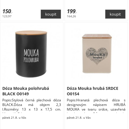
Skladování a balení potravin Dózy na
potraviny
150
199
,-
,-
123,97
164,26
Dóza Mouka polohrubá
Dóza Mouka hrubá SRDCE
BLACK O0149
O0154
Popis:Stylová černá plechová dóza
Popis:Hranatá plechová dóza s
BLACK.Dóza má objem 2,3
designovým nápisem HRUBÁ
l.Rozměry: 13 x 13 x 17,5 cm.
MOUKA ve tvaru srdce, uzavřená
Materiál: Dózy na potraviny
bambusovým Dům a zahrada
pátek 21.8. u Vás
pátek 21.8. u Vás
Domácnost Doplňky do kuchyně
Skladování a balení potravin Dózy na
potraviny