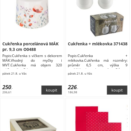
Cukřenka porcelánová MÁK
Cukřenka + mlékovka 371438
pr. 9,3 cm O0488
Popis:Cukřenka s víčkem s dekorem
Popis:Cukřenka +
MÁK.Vhodný do myčky i
mlékovka.Cukřenka má rozměry:
MVT.Cukřenka má objem 320
průměr 6,5 cm, výška 9
ml.Rozměry: Dózy na potraviny
cm.Mlékovka má rozměry: Dům a
pátek 21.8. u Vás
pátek 21.8. u Vás
zahrada Domácnost Doplňky do
kuchyně Skladování a balení
potravin Dózy na potraviny
250
226
,-
,-
206,61
186,98