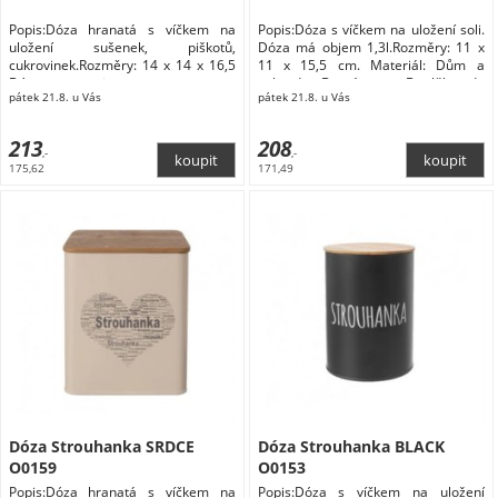
Popis:Dóza hranatá s víčkem na
Popis:Dóza s víčkem na uložení soli.
uložení sušenek, piškotů,
Dóza má objem 1,3l.Rozměry: 11 x
cukrovinek.Rozměry: 14 x 14 x 16,5
11 x 15,5 cm. Materiál: Dům a
Dózy na potraviny
zahrada Domácnost Doplňky do
pátek 21.8. u Vás
pátek 21.8. u Vás
kuchyně Skladování a balení
potravin Dózy na potraviny
213
208
,-
,-
175,62
171,49
Dóza Strouhanka SRDCE
Dóza Strouhanka BLACK
O0159
O0153
Popis:Dóza hranatá s víčkem na
Popis:Dóza s víčkem na uložení