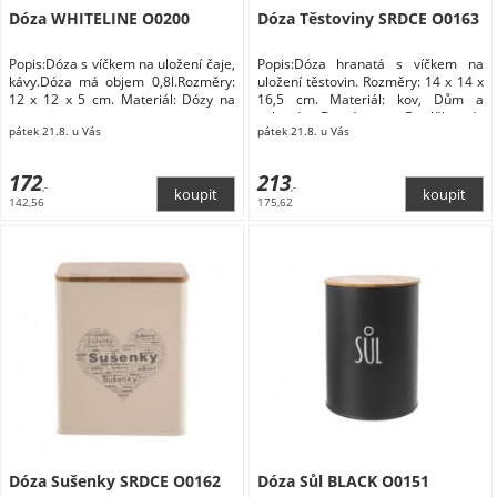
Dóza WHITELINE O0200
Dóza Těstoviny SRDCE O0163
Popis:Dóza s víčkem na uložení čaje,
Popis:Dóza hranatá s víčkem na
kávy.Dóza má objem 0,8l.Rozměry:
uložení těstovin. Rozměry: 14 x 14 x
12 x 12 x 5 cm. Materiál: Dózy na
16,5 cm. Materiál: kov, Dům a
potraviny
zahrada Domácnost Doplňky do
pátek 21.8. u Vás
pátek 21.8. u Vás
kuchyně Skladování a balení
potravin Dózy na potraviny
172
213
,-
,-
142,56
175,62
Dóza Sušenky SRDCE O0162
Dóza Sůl BLACK O0151