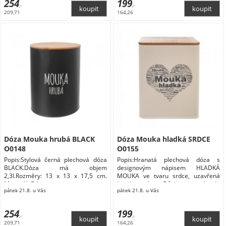
254
199
,-
,-
209,71
164,26
Dóza Mouka hrubá BLACK
Dóza Mouka hladká SRDCE
O0148
O0155
Popis:Stylová černá plechová dóza
Popis:Hranatá plechová dóza s
BLACK.Dóza má objem
designovým nápisem HLADKÁ
2,3l.Rozměry: 13 x 13 x 17,5 cm.
MOUKA ve tvaru srdce, uzavřená
Materiál: Dózy na potraviny
bambusovým Dům a zahrada
pátek 21.8. u Vás
pátek 21.8. u Vás
Domácnost Doplňky do kuchyně
Skladování a balení potravin Dózy na
potraviny
254
199
,-
,-
209,71
164,26