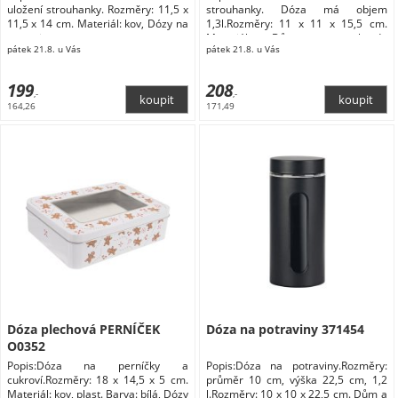
uložení strouhanky. Rozměry: 11,5 x
strouhanky. Dóza má objem
11,5 x 14 cm. Materiál: kov, Dózy na
1,3l.Rozměry: 11 x 11 x 15,5 cm.
potraviny
Materiál: Dům a zahrada
pátek 21.8. u Vás
pátek 21.8. u Vás
Domácnost Doplňky do kuchyně
Skladování a balení potravin Dózy na
potraviny
199
208
,-
,-
164,26
171,49
Dóza plechová PERNÍČEK
Dóza na potraviny 371454
O0352
Popis:Dóza na perníčky a
Popis:Dóza na potraviny.Rozměry:
cukroví.Rozměry: 18 x 14,5 x 5 cm.
průměr 10 cm, výška 22,5 cm, 1,2
Materiál: kov, plast. Barva: bílá, Dózy
l.Rozměry: 10 x 10 x 22,5 cm. Dům a