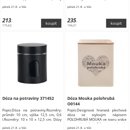
na potraviny
zahrada Domácnost Doplňky do
pátek 21.8. u Vás
pátek 21.8. u Vás
kuchyně Skladování a balení
potravin Dózy na potraviny
213
235
,-
,-
175,62
194,21
Dóza na potraviny 371452
Dóza Mouka polohrubá
O0144
Popis:Dóza na potraviny.Rozměry:
Popis:Designová hranatá plechová
průměr 10 cm, výška 12,5 cm, 0,6
dóza se stylovým nápisem
l.Rozměry: 10 x 10 x 12,5 cm. Dózy
POLOHRUBÁ MOUKA ve tvaru srdce
na potraviny
pro uskladnění Dům a zahrada
pátek 21.8. u Vás
pátek 21.8. u Vás
Domácnost Doplňky do kuchyně