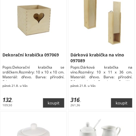
Dekorační krabička 097069
Dárková krabička na víno
097089
Popis:Dekorační krabička se
Popis:Dárková krabička na
srdíčkem.Rozměry: 10 x 10 x 10 cm.
víno.Rozměry: 10 x 11 x 36 cm.
Materiál: dřevo. Barva: přírodní.
Materiál: dřevo. Barva: přírodní.
Dózy na potraviny
Dům a zahrada Domácnost Doplňky
pátek 21.8. u Vás
pátek 21.8. u Vás
do kuchyně Skladování a balení
potravin Dózy na potraviny
132
316
,-
,-
109,50
261,36