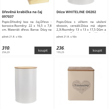
Dřevěná krabička na čaj
Dóza WHITELINE O0202
097037
Popis:Dřevěný box na čaj.Dřevo -
Popis:Dóza s víčkem na uložení
borovice.Rozměry: 22 x 16,5 x 7,8
těstovin, cereálií.Dóza má objem
cm. Materiál: dřevo. Barva: Dózy na
2,3l.Rozměry: 13 x 13 x 17,5 Dům a
potraviny
zahrada Domácnost Doplňky do
pátek 21.8. u Vás
pátek 21.8. u Vás
kuchyně Skladování a balení
potravin Dózy na potraviny
310
236
,-
,-
256,20
195,25