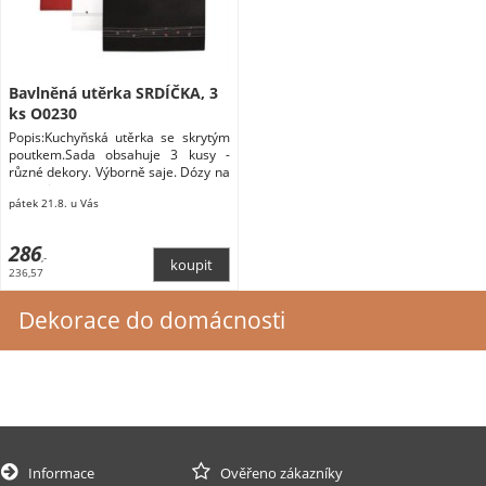
Bavlněná utěrka SRDÍČKA, 3
ks O0230
Popis:Kuchyňská utěrka se skrytým
poutkem.Sada obsahuje 3 kusy -
různé dekory. Výborně saje. Dózy na
potraviny
pátek 21.8. u Vás
286
,-
236,57
Dekorace do domácnosti
Informace
Ověřeno zákazníky