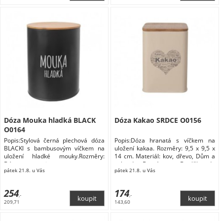
Dóza Mouka hladká BLACK
Dóza Kakao SRDCE O0156
O0164
Popis:Stylová černá plechová dóza
Popis:Dóza hranatá s víčkem na
BLACKl s bambusovým víčkem na
uložení kakaa. Rozměry: 9,5 x 9,5 x
uložení hladké mouky.Rozměry:
14 cm. Materiál: kov, dřevo, Dům a
Dózy na potraviny
zahrada Domácnost Doplňky do
pátek 21.8. u Vás
pátek 21.8. u Vás
kuchyně Skladování a balení
potravin Dózy na potraviny
254
174
,-
,-
209,71
143,60