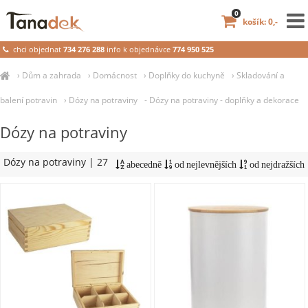
0
košík: 0,-
chci objednat
734 276 288
info k objednávce
774 950 525
›
Dům a zahrada
›
Domácnost
›
Doplňky do kuchyně
›
Skladování a
balení potravin
›
Dózy na potraviny
- Dózy na potraviny - doplňky a dekorace
Dózy na potraviny
Dózy na potraviny
| 27
abecedně
od nejlevnějších
od nejdražších