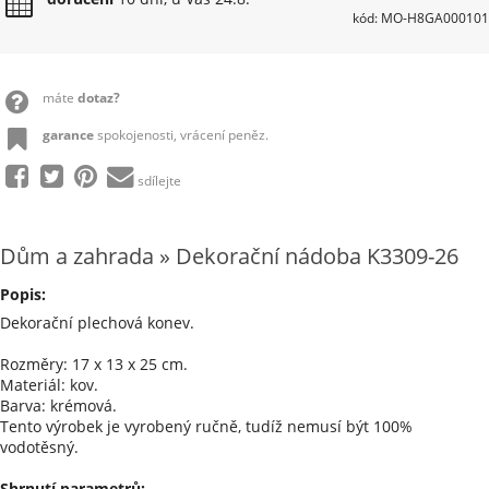
kód: MO-H8GA000101
máte
dotaz?
garance
spokojenosti, vrácení peněz.
sdílejte
Dům a zahrada » Dekorační nádoba K3309-26
Popis:
Dekorační plechová konev.
Rozměry: 17 x 13 x 25 cm.
Materiál: kov.
Barva: krémová.
Tento výrobek je vyrobený ručně, tudíž nemusí být 100%
vodotěsný.
Shrnutí parametrů: