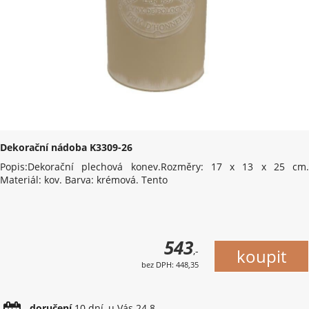
Dekorační nádoba K3309-26
Popis:Dekorační plechová konev.Rozměry: 17 x 13 x 25 cm.
Materiál: kov. Barva: krémová. Tento
543
,-
bez DPH: 448,35
doručení
10 dní, u Vás 24.8.