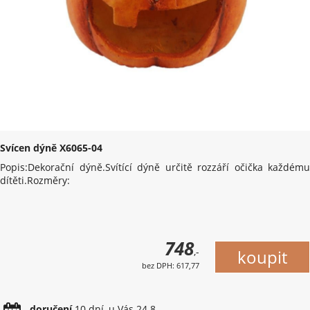
Svícen dýně X6065-04
Popis:Dekorační dýně.Svítící dýně určitě rozzáří očička každému
dítěti.Rozměry:
748
,-
bez DPH: 617,77
doručení
10 dní, u Vás 24.8.