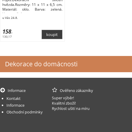
hvězda.Rozměry: 11 x 11 x 6,5 cm.
Materiál: sklo. Barva: zelená.
Upozornění:
u Vás 24.8.
158
,-
130,17
Dekorace do domácnosti
Informace
Ověřeno zákazníky
Super výběr!
Kontakt
Kvalitní zboží!
Informace
Rychlost ušití na míru
Obchodní podmínky