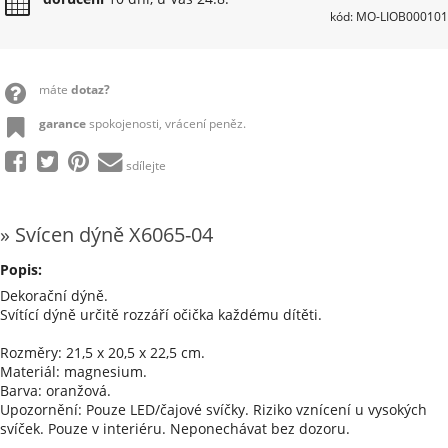
kód: MO-LIOB000101
máte
dotaz?
garance
spokojenosti, vrácení peněz.
sdílejte
» Svícen dýně X6065-04
Popis:
Dekorační dýně.
Svítící dýně určitě rozzáří očička každému dítěti.
Rozměry: 21,5 x 20,5 x 22,5 cm.
Materiál: magnesium.
Barva: oranžová.
Upozornění: Pouze LED/čajové svíčky. Riziko vznícení u vysokých
svíček. Pouze v interiéru. Neponechávat bez dozoru.