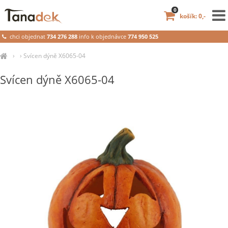
0
košík: 0,-
chci objednat
734 276 288
info k objednávce
774 950 525
›
›
Svícen dýně X6065-04
Svícen dýně X6065-04