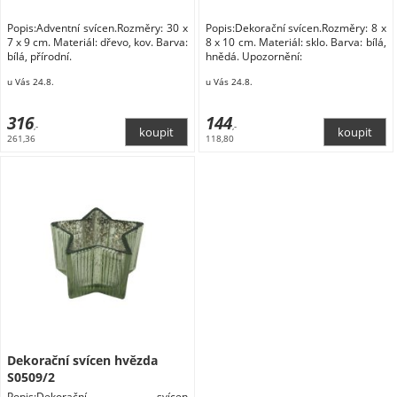
Popis:Adventní svícen.Rozměry: 30 x
Popis:Dekorační svícen.Rozměry: 8 x
7 x 9 cm. Materiál: dřevo, kov. Barva:
8 x 10 cm. Materiál: sklo. Barva: bílá,
bílá, přírodní.
hnědá. Upozornění:
u Vás 24.8.
u Vás 24.8.
316
144
,-
,-
261,36
118,80
Dekorační svícen hvězda
S0509/2
Popis:Dekorační svícen