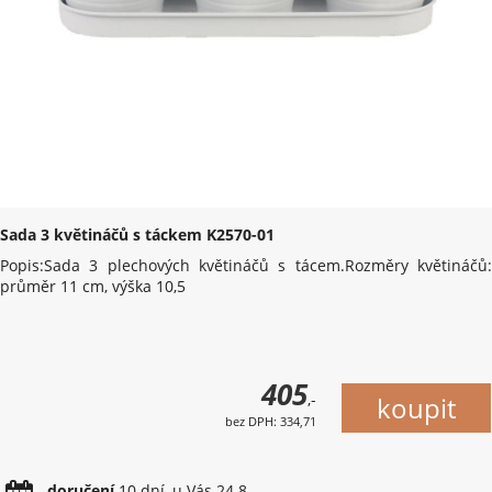
Sada 3 květináčů s táckem K2570-01
Popis:Sada 3 plechových květináčů s tácem.Rozměry květináčů:
průměr 11 cm, výška 10,5
405
,-
bez DPH: 334,71
doručení
10 dní, u Vás 24.8.