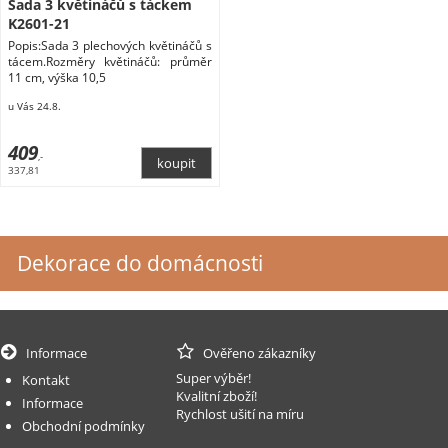
Sada 3 květináčů s táckem
K2601-21
Popis:Sada 3 plechových květináčů s
tácem.Rozměry květináčů: průměr
11 cm, výška 10,5
u Vás 24.8.
409
,-
337,81
Dekorace do domácnosti
Informace
Ověřeno zákazníky
Super výběr!
Kontakt
Kvalitní zboží!
Informace
Rychlost ušití na míru
Obchodní podmínky