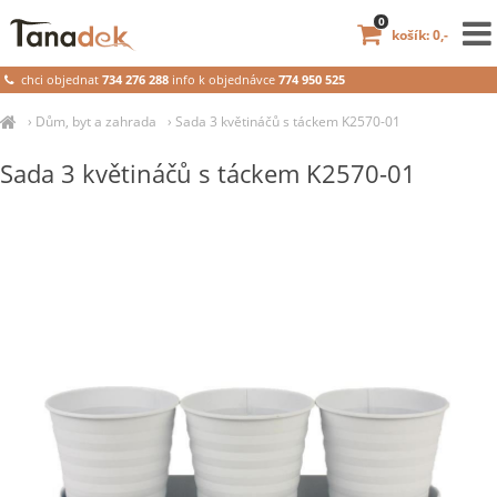
0
košík: 0,-
chci objednat
734 276 288
info k objednávce
774 950 525
›
Dům, byt a zahrada
›
Sada 3 květináčů s táckem K2570-01
Sada 3 květináčů s táckem K2570-01