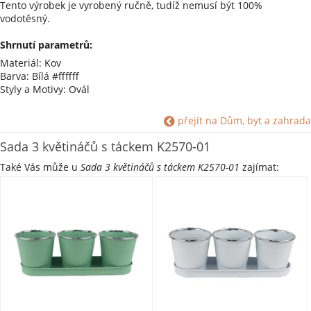
Tento výrobek je vyrobený ručně, tudíž nemusí být 100%
vodotěsný.
Shrnutí parametrů:
Materiál: Kov
Barva: Bílá #ffffff
Styly a Motivy: Ovál
přejít na Dům, byt a zahrada
Sada 3 květináčů s táckem K2570-01
Také Vás může u
Sada 3 květináčů s táckem K2570-01
zajímat: