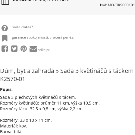
kód: MO-TIK9000101
máte
dotaz?
garance
spokojenosti, vrácení peněz.
sdílejte
Dům, byt a zahrada » Sada 3 květináčů s táckem
K2570-01
Popis:
Sada 3 plechových květináčů s tácem.
Rozměry květináčů: průměr 11 cm, výška 10,5 cm.
Rozměry tácu: 32,5 x 9,8 cm, výška 2,2 cm.
Rozměry: 33 x 10 x 11 cm.
Materiál: kov.
Barva: bílá.