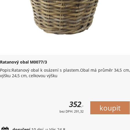
Ratanový obal M0077/3
Popis:Ratanový obal k osázení s plastem.Obal má průměr 34,5 cm,
výšku 24,5 cm, celkovou výšku
352
,-
bez DPH: 291,32
doručení
10 dní, u Vás 24.8.