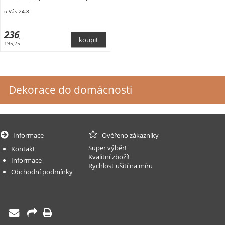
cm.Rozměry:
u Vás 24.8.
236
,-
195,25
Dekorace do domácnosti
Informace
Ověřeno zákazníky
Super výběr!
Kontakt
Kvalitní zboží!
Informace
Rychlost ušití na míru
Obchodní podmínky