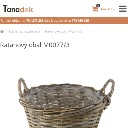
0
košík: 0,-
chci objednat
734 276 288
info k objednávce
774 950 525
›
Dům, byt a zahrada
›
Ratanový obal M0077/3
Ratanový obal M0077/3