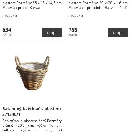
plastem.Rozměry: 55 x 18 x 14,5 cm.
plastem.Rozměry: 20 x 20 x 16 cm.
Materiál: proutí. Barva:
Materiál: přírodní. Barva: šedá.
Shrnutí
u Vás 24.8.
u Vás 24.8.
634
188
,-
,-
523,76
154,96
Ratanový květináč s plastem
371340/1
Popis:Obal s plastem šedý.Rozměry:
průměr 20,5 cm, výška 16 cm,
celková výška s uchy 21