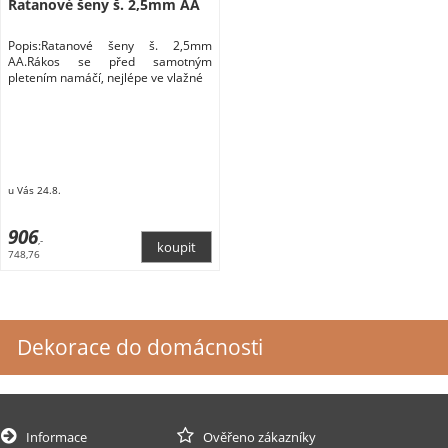
Ratanové šeny š. 2,5mm AA
Popis:Ratanové šeny š. 2,5mm
AA.Rákos se před samotným
pletením namáčí, nejlépe ve vlažné
u Vás 24.8.
906
,-
748,76
Dekorace do domácnosti
Informace
Ověřeno zákazníky