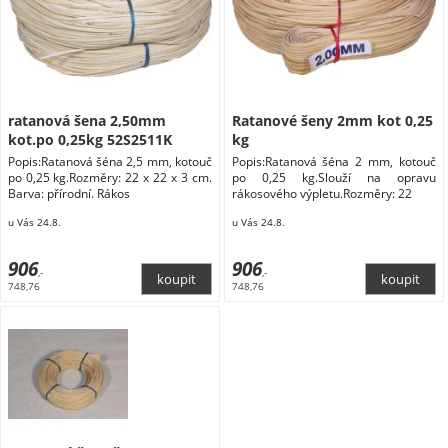
ratanová šena 2,50mm
Ratanové šeny 2mm kot 0,25
kot.po 0,25kg 52S2511K
kg
Popis:Ratanová šéna 2,5 mm, kotouč
Popis:Ratanová šéna 2 mm, kotouč
po 0,25 kg.Rozměry: 22 x 22 x 3 cm.
po 0,25 kg.Slouží na opravu
Barva: přírodní. Rákos
rákosového výpletu.Rozměry: 22
u Vás 24.8.
u Vás 24.8.
906
906
,-
,-
748,76
748,76