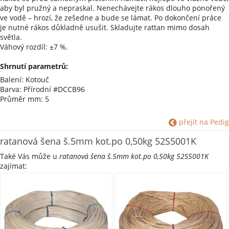
aby byl pružný a nepraskal. Nenechávejte rákos dlouho ponořený
ve vodě – hrozí, že zešedne a bude se lámat. Po dokončení práce
je nutné rákos důkladně usušit. Skladujte rattan mimo dosah
světla.
Váhový rozdíl: ±7 %.
Shrnutí parametrů:
Balení: Kotouč
Barva: Přírodní #DCCB96
Průměr mm: 5
přejít na Pedig
ratanová šena š.5mm kot.po 0,50kg 52S5001K
Také Vás může u
ratanová šena š.5mm kot.po 0,50kg 52S5001K
zajímat: