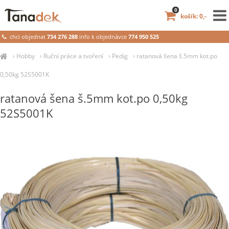
0
košík: 0,-
chci objednat
734 276 288
info k objednávce
774 950 525
›
Hobby
›
Ruční práce a tvoření
›
Pedig
›
ratanová šena š.5mm kot.po
0,50kg 52S5001K
ratanová šena š.5mm kot.po 0,50kg
52S5001K