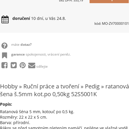
bez DPH: 555,79
doručení
10 dní, u Vás 24.8.
kód: MO-ZV70000101
máte
dotaz?
garance
spokojenosti, vrácení peněz.
sdílejte
Hobby » Ruční práce a tvoření » Pedig » ratanová
šena š.5mm kot.po 0,50kg 52S5001K
Popis:
Ratanová šéna 5 mm, kotouč po 0,5 kg.
Rozměry: 22 x 22 x 5 cm.
Barva: přírodní.
Rákos se před samotným pletením namáčí, nejlépe ve vlažné vodě,