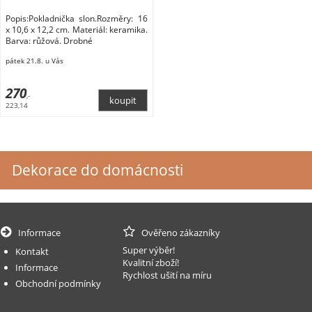
Popis:Pokladnička slon.Rozměry: 16
x 10,6 x 12,2 cm. Materiál: keramika.
Barva: růžová. Drobné
pátek 21.8. u Vás
270
,-
223,14
Dekorace do domácnosti
Informace
Ověřeno zákazníky
Super výběr!
Kontakt
Kvalitní zboží!
Informace
Rychlost ušití na míru
Obchodní podmínky