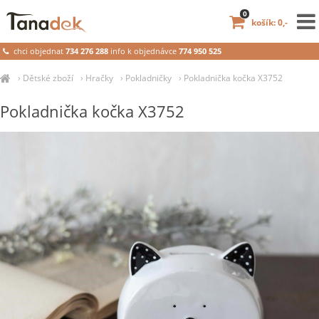
0
košík: 0,-
chci objednat
734 276 288
info k objednávce
774 950 525
›
Dětské zboží
›
Hračky
›
Pokladničky
›
Pokladnička kočka X3752
Pokladnička kočka X3752