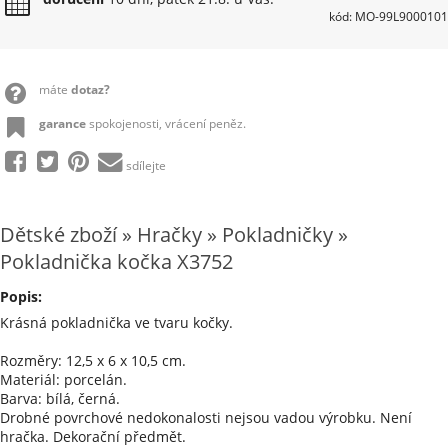
kód: MO-99L9000101
máte
dotaz?
garance
spokojenosti, vrácení peněz.
sdílejte
Dětské zboží » Hračky » Pokladničky »
Pokladnička kočka X3752
Popis:
Krásná pokladnička ve tvaru kočky.
Rozměry: 12,5 x 6 x 10,5 cm.
Materiál: porcelán.
Barva: bílá, černá.
Drobné povrchové nedokonalosti nejsou vadou výrobku. Není
hračka. Dekorační předmět.