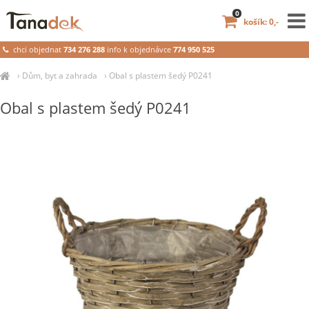
0
košík: 0,-
chci objednat
734 276 288
info k objednávce
774 950 525
›
Dům, byt a zahrada
›
Obal s plastem šedý P0241
Obal s plastem šedý P0241