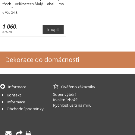
třech velikostech.Malý obal má
rozměry
u Vás 24.8.
1 060
,-
875,70
Dekorace do domácnosti
Informace
Ověřeno zákazníky
Super výběr!
Kontakt
Kvalitní zboží!
Informace
Rychlost ušití na míru
Obchodní podmínky