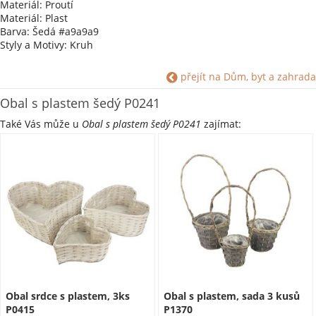
Materiál: Proutí
Materiál: Plast
Barva: Šedá #a9a9a9
Styly a Motivy: Kruh
přejít na Dům, byt a zahrada
Obal s plastem šedý P0241
Také Vás může u
Obal s plastem šedý P0241
zajímat:
Obal srdce s plastem, 3ks
Obal s plastem, sada 3 kusů
P0415
P1370