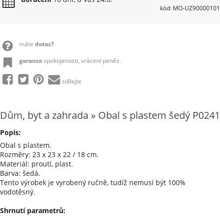
kód: MO-UZ90000101
máte
dotaz?
garance
spokojenosti, vrácení peněz.
sdílejte
Dům, byt a zahrada » Obal s plastem šedý P0241
Popis:
Obal s plastem.
Rozměry: 23 x 23 x 22 / 18 cm.
Materiál: proutí, plast.
Barva: šedá.
Tento výrobek je vyrobený ručně, tudíž nemusí být 100%
vodotěsný.
Shrnutí parametrů: