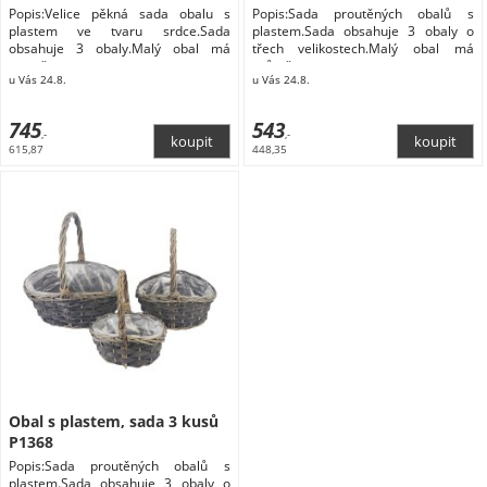
Popis:Velice pěkná sada obalu s
Popis:Sada proutěných obalů s
plastem ve tvaru srdce.Sada
plastem.Sada obsahuje 3 obaly o
obsahuje 3 obaly.Malý obal má
třech velikostech.Malý obal má
rozměry
průměr
u Vás 24.8.
u Vás 24.8.
745
543
,-
,-
615,87
448,35
Obal s plastem, sada 3 kusů
P1368
Popis:Sada proutěných obalů s
plastem.Sada obsahuje 3 obaly o