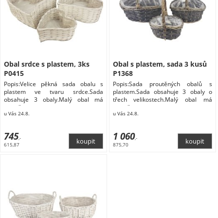
Obal srdce s plastem, 3ks
Obal s plastem, sada 3 kusů
P0415
P1368
Popis:Velice pěkná sada obalu s
Popis:Sada proutěných obalů s
plastem ve tvaru srdce.Sada
plastem.Sada obsahuje 3 obaly o
obsahuje 3 obaly.Malý obal má
třech velikostech.Malý obal má
rozměry
rozměry
u Vás 24.8.
u Vás 24.8.
745
1 060
,-
,-
615,87
875,70