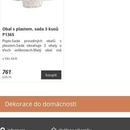
Obal s plastem, sada 3 kusů
P1365
Popis:Sada proutěných obalů s
plastem.Sada obsahuje 3 obaly o
třech velikostech.Malý obal má
rozměry
u Vás 24.8.
761
,-
628,76
Dekorace do domácnosti
Informace
Ověřeno zákazníky