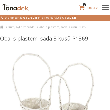
0
košík: 0,-
chci objednat
734 276 288
info k objednávce
774 950 525
›
Dům, byt a zahrada
›
Obal s plastem, sada 3 kusů P1369
Obal s plastem, sada 3 kusů P1369