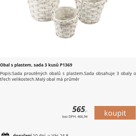
Obal s plastem, sada 3 kusů P1369
Popis:Sada proutěných obalů s plastem.Sada obsahuje 3 obaly o
třech velikostech.Malý obal má průměr
565
,-
bez DPH: 466,94
doručení
10 dní, u Vás 24.8.