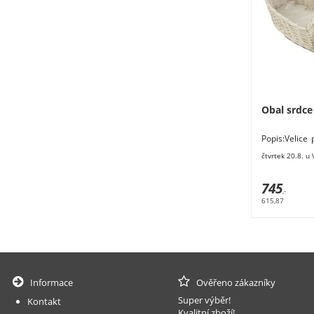
Obal srdce
Popis:Velice
srdce.Sada
čtvrtek 20.8. u
rozměry
745
,-
615,87
Informace
Ověřeno zákazníky
Super výběr!
Kontakt
Kvalitní zboží!