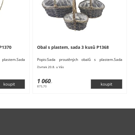
 P1370
Obal s plastem, sada 3 kusů P1368
 plastem.Sada
Popis:Sada proutěných obalů s plastem.Sada
ch.Malý obal má
obsahuje 3 obaly o třech velikostech.Malý obal má
čtvrtek 20.8. u Vás
rozměry
1 060
,-
875,70