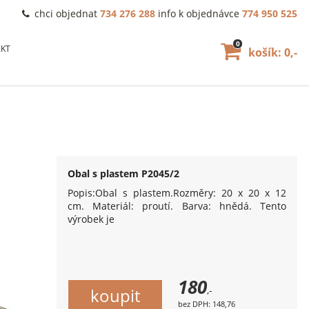
chci objednat
734 276 288
info k objednávce
774 950 525
0
KT
košík: 0,-
Obal s plastem P2045/2
Popis:Obal s plastem.Rozměry: 20 x 20 x 12
cm. Materiál: proutí. Barva: hnědá. Tento
výrobek je
180
,-
bez DPH: 148,76