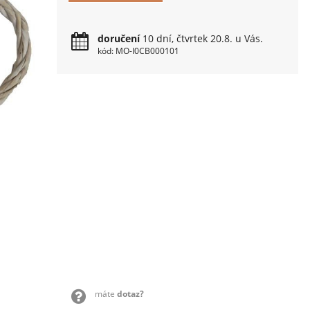
doručení
10 dní, čtvrtek 20.8. u Vás.
kód: MO-I0CB000101
máte
dotaz?