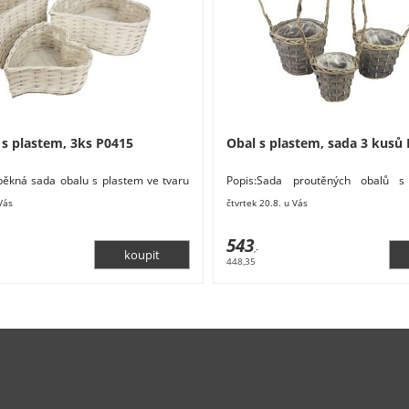
 s plastem, 3ks P0415
Obal s plastem, sada 3 kusů
 pěkná sada obalu s plastem ve tvaru
Popis:Sada proutěných obalů s
 obsahuje 3 obaly.Malý obal má
obsahuje 3 obaly o třech velikoste
 Vás
čtvrtek 20.8. u Vás
průměr
543
,-
448,35