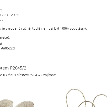
em.
 20 x 12 cm.
tí.
.
k je vyrobený ručně, tudíž nemusí být 100% vodotěsný.
metrů:
utí
á #a0522d
astem P2045/2
že u
Obal s plastem P2045/2
zajímat: