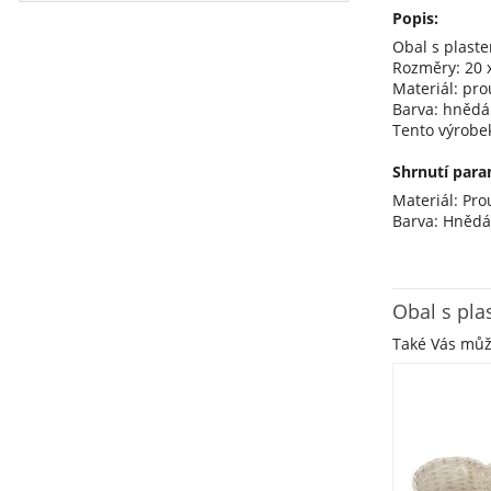
Popis:
Obal s plast
Rozměry: 20 x
Materiál: prou
Barva: hnědá
Tento výrobe
Shrnutí para
Materiál: Pro
Barva: Hněd
Obal s pl
Také Vás mů