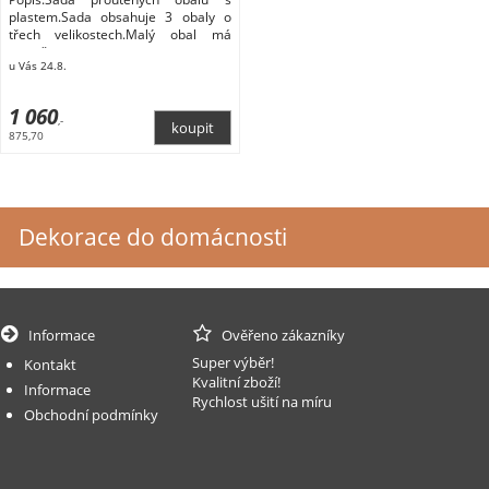
plastem.Sada obsahuje 3 obaly o
třech velikostech.Malý obal má
rozměry
u Vás 24.8.
1 060
,-
875,70
Dekorace do domácnosti
Informace
Ověřeno zákazníky
Super výběr!
Kontakt
Kvalitní zboží!
Informace
Rychlost ušití na míru
Obchodní podmínky