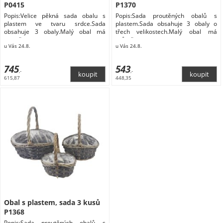
P0415
P1370
Popis:Velice pěkná sada obalu s
Popis:Sada proutěných obalů s
plastem ve tvaru srdce.Sada
plastem.Sada obsahuje 3 obaly o
obsahuje 3 obaly.Malý obal má
třech velikostech.Malý obal má
rozměry
průměr
u Vás 24.8.
u Vás 24.8.
745
543
,-
,-
615,87
448,35
Obal s plastem, sada 3 kusů
P1368
Popis:Sada proutěných obalů s