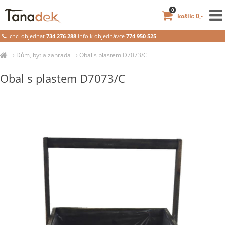
0
košík: 0,-
chci objednat
734 276 288
info k objednávce
774 950 525
›
Dům, byt a zahrada
›
Obal s plastem D7073/C
Obal s plastem D7073/C