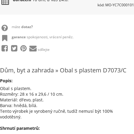
kód: MO-YC7C000101
máte
dotaz?
garance
spokojenosti, vrácení peněz.
sdílejte
Dům, byt a zahrada » Obal s plastem D7073/C
Popis:
Obal s plastem.
Rozměry: 28 x 16 x 29,6 / 10 cm.
Materiál: dřevo, plast.
Barva: hnědá, bílá.
Tento výrobek je vyrobený ručně, tudíž nemusí být 100%
vodotěsný.
Shrnutí parametrů: