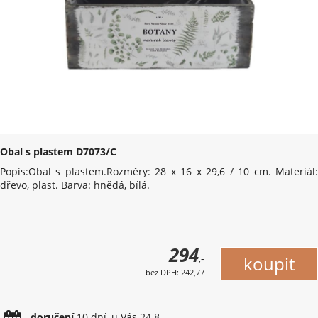
Obal s plastem D7073/C
Popis:Obal s plastem.Rozměry: 28 x 16 x 29,6 / 10 cm. Materiál:
dřevo, plast. Barva: hnědá, bílá.
294
,-
bez DPH: 242,77
doručení
10 dní, u Vás 24.8.