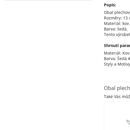
Popis:
Obal plechov
Rozměry: 13 x
Materiál: kov.
Barva: šedá.
Tento výrobe
Shrnutí para
Materiál: Kov
Barva: Šedá 
Styly a Motiv
Obal plec
Také Vás mů