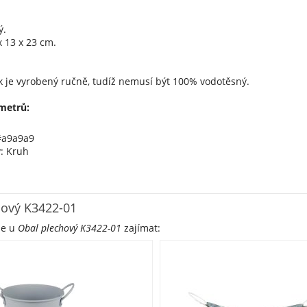
ý.
 13 x 23 cm.
k je vyrobený ručně, tudíž nemusí být 100% vodotěsný.
metrů:
#a9a9a9
y: Kruh
hový K3422-01
že u
Obal plechový K3422-01
zajímat: