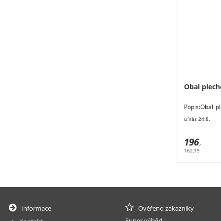
Obal plech
Popis:Obal p
cm. Materiál:
u Vás 24.8.
196
,-
162,19
Informace
Ověřeno zákazníky
Super výběr!