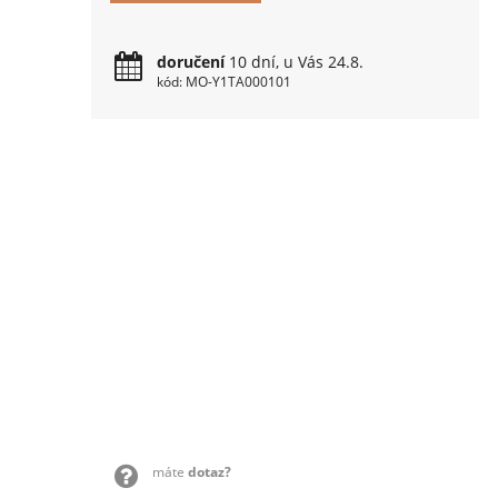
doručení
10 dní, u Vás 24.8.
kód: MO-Y1TA000101
máte
dotaz?