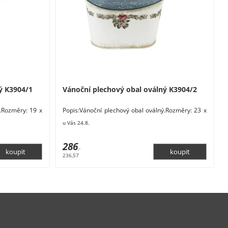
ý K3904/1
Vánoční plechový obal oválný K3904/2
ý.Rozměry: 19 x
Popis:Vánoční plechový obal oválný.Rozměry: 23 x
rémová,
13,5 x 14 cm. Materiál: kov. Barva: krémová,
u Vás 24.8.
286
,-
236,57