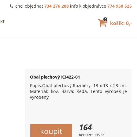
chci objednat
734 276 288
info k objednávce
774 950 525
0
KT
košík: 0,-
Obal plechový K3422-01
Popis:Obal plechový.Rozměry: 13 x 13 x 23 cm.
Materiál: kov. Barva: šedá. Tento výrobek je
vyrobený
164
,-
bez DPH: 135,33