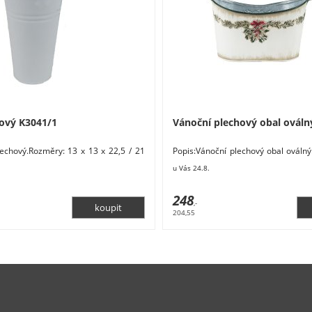
ový K3041/1
Vánoční plechový obal ováln
lechový.Rozměry: 13 x 13 x 22,5 / 21
Popis:Vánoční plechový obal ováln
 kov. Barva: bílá. Tento výrobek
11 x 12 cm. Materiál: kov. Barva: k
u Vás 24.8.
248
,-
204,55