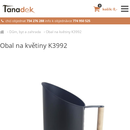
0
košík: 0,-
chci objednat
734 276 288
info k objednávce
774 950 525
›
Dům, byt a zahrada
›
Obal na květiny K3992
Obal na květiny K3992