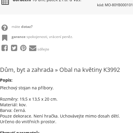
kód: MO-80YB000101
máte
dotaz?
garance
spokojenosti, vrácení peněz.
sdílejte
Dům, byt a zahrada » Obal na květiny K3992
Popis:
Plechový stojan na příbory.
Rozměry: 19,5 x 13,5 x 20 cm.
Materiál: kov.
Barva: černá.
Pouze dekorace. Není hračka. Uchovávejte mimo dosah dětí.
Určeno do vnitřních prostor.
Shrnutí parametrů: