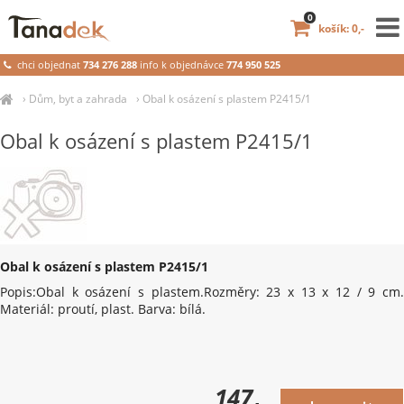
0
košík: 0,-
chci objednat
734 276 288
info k objednávce
774 950 525
›
Dům, byt a zahrada
›
Obal k osázení s plastem P2415/1
Obal k osázení s plastem P2415/1
Obal k osázení s plastem P2415/1
Popis:Obal k osázení s plastem.Rozměry: 23 x 13 x 12 / 9 cm.
Materiál: proutí, plast. Barva: bílá.
147
,-