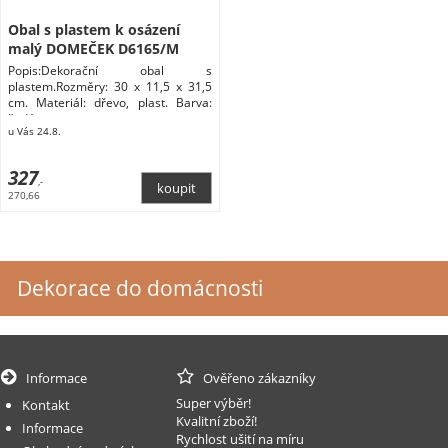
Obal s plastem k osázení
malý DOMEČEK D6165/M
Popis:Dekorační obal s
plastem.Rozměry: 30 x 11,5 x 31,5
cm. Materiál: dřevo, plast. Barva:
šedá.
u Vás 24.8.
327
,-
270,66
Dekorace do domácnosti
Informace
Ověřeno zákazníky
Super výběr!
Kontakt
Kvalitní zboží!
Informace
Rychlost ušití na míru