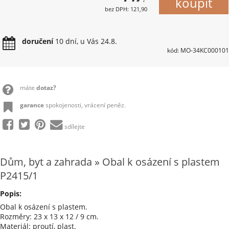
bez DPH: 121,90
doručení
10 dní, u Vás 24.8.
kód: MO-34KC000101
máte
dotaz?
garance
spokojenosti, vrácení peněz.
sdílejte
Dům, byt a zahrada » Obal k osázení s plastem
P2415/1
Popis:
Obal k osázení s plastem.
Rozměry: 23 x 13 x 12 / 9 cm.
Materiál: proutí, plast.