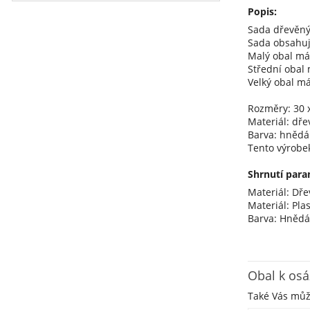
Popis:
Sada dřevěný
Sada obsahuje
Malý obal má 
Střední obal 
Velký obal má
Rozměry: 30 x
Materiál: dřev
Barva: hnědá
Tento výrobe
Shrnutí para
Materiál: Dře
Materiál: Plas
Barva: Hněd
Obal k osá
Také Vás mů