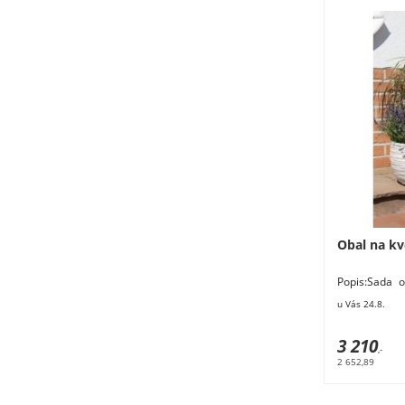
Obal na kv
Popis:Sada 
na zimu scho
u Vás 24.8.
3 210
,-
2 652,89