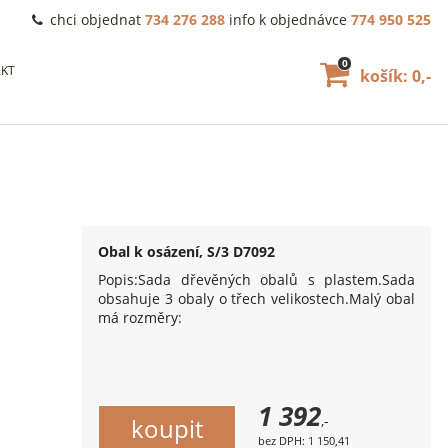
chci objednat
734 276 288
info k objednávce
774 950 525
0
KT
košík: 0,-
Obal k osázení, S/3 D7092
Popis:Sada dřevěných obalů s plastem.Sada
obsahuje 3 obaly o třech velikostech.Malý obal
má rozměry:
1 392
,-
bez DPH: 1 150,41