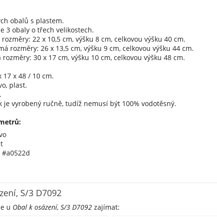
ch obalů s plastem.
 3 obaly o třech velikostech.
rozměry: 22 x 10,5 cm, výšku 8 cm, celkovou výšku 40 cm.
má rozměry: 26 x 13,5 cm, výšku 9 cm, celkovou výšku 44 cm.
 rozměry: 30 x 17 cm, výšku 10 cm, celkovou výšku 48 cm.
 17 x 48 / 10 cm.
o, plast.
.
k je vyrobený ručně, tudíž nemusí být 100% vodotěsný.
metrů:
vo
t
á #a0522d
zení, S/3 D7092
že u
Obal k osázení, S/3 D7092
zajímat: