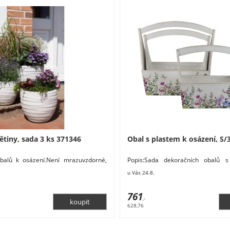
ětiny, sada 3 ks 371346
Obal s plastem k osázení, S/
obalů k osázení.Není mrazuvzdorné,
Popis:Sada dekoračních obalů s
vávat!Sada obsahuje 3 obyly o třech
obsahuje 3 obaly o třech velikoste
u Vás 24.8.
rozměry:
761
,-
628,76