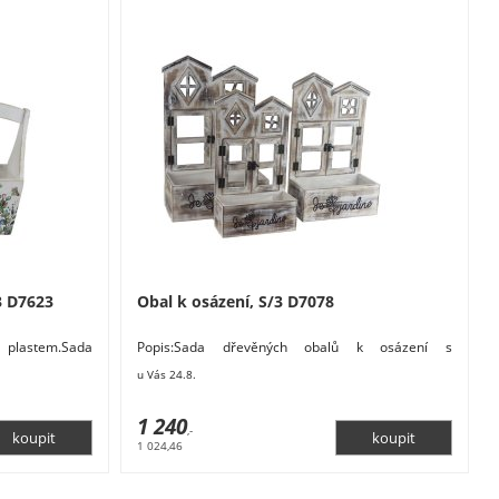
3 D7623
Obal k osázení, S/3 D7078
 plastem.Sada
Popis:Sada dřevěných obalů k osázení s
ch.Malý obal má
plastem.Sada obsahuje 3 obaly o třech
u Vás 24.8.
velikostech.Malý
1 240
,-
1 024,46